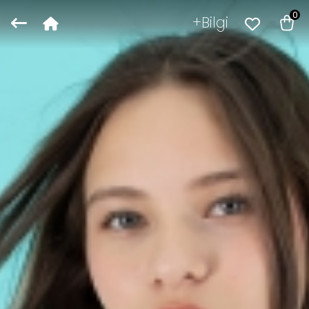
0
Bilgi