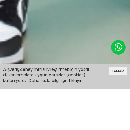
849,99 TL
%60 indirim
Alışveriş deneyiminizi iyileştirmek için yasal
TAMAM
340,00 TL
düzenlemelere uygun çerezler (cookies)
kullanıyoruz. Daha fazla bilgi için
tıklayın
.
849,99 TL
%60 indirim
340,00 TL
Açık Haki Yazılı Oversize Tişörtlü Paraşüt
Pantolonlu Kız Çocuk Takım 20295
PCM00022474