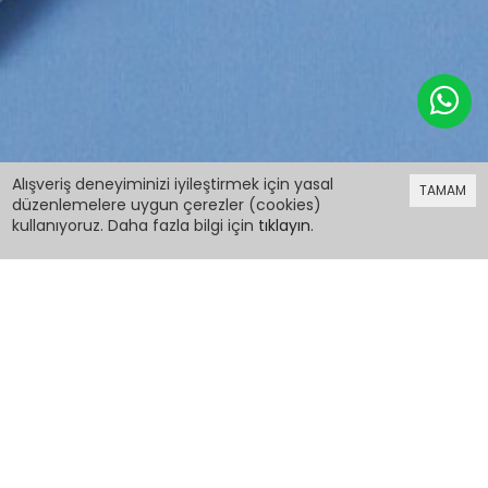
399,98 TL
Alışveriş deneyiminizi iyileştirmek için yasal
TAMAM
düzenlemelere uygun çerezler (cookies)
kullanıyoruz. Daha fazla bilgi için
tıklayın
.
399,98 TL
Bej Aslan Kral Baskılı Erkek Çocuk Eşofman
Takımı 17268
PCM00017268
Renk: Bej