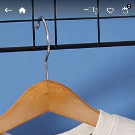
0
Bilgi