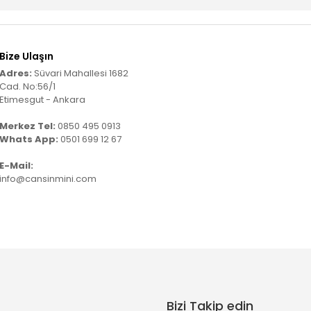
Bize Ulaşın
Adres:
Süvari Mahallesi 1682
Cad. No:56/1
Etimesgut - Ankara
Merkez Tel:
0850 495 0913
Whats App:
0501 699 12 67
E-Mail:
info@cansinmini.com
Bizi Takip edin