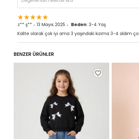
☆
★
☆
★
☆
★
☆
★
☆
★
z** ş**
13 Mayıs 2025
Beden
: 3-4 Yaş
Kalite olarak çok iyi ama 3 yaşındaki kızıma 3-4 aldım ç
BENZER ÜRÜNLER
,98 TL