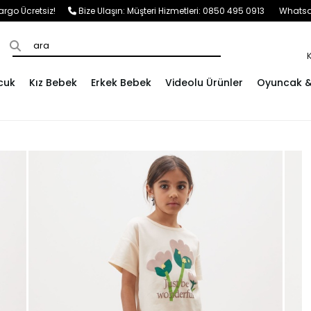
e Kargo Ücretsiz!
Bize Ulaşın:
Müşteri Hizmetleri: 0850 495 0913
Whatsap
cuk
Kız Bebek
Erkek Bebek
Videolu Ürünler
Oyuncak & 