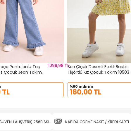
1.099,98 TL
Paça Pantolonlu Taş
Sarı Çiçek Desenli Etekli Baskılı
 Kız Çocuk Jean Takım
Tişörtlü Kız Çocuk Takım 18503
m
%60 indirim
 TL
160,00 TL
GÜVENLİ ALIŞVERİŞ 256B SSL
KAPIDA ÖDEME NAKİT / KREDİ KARTI