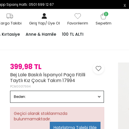
p Sipariş Hattı: 0501 699 12 67
0
Kargo Takibi
Giriş Yap
/
Üye Ol
Favorilerim
Sepetim
Kırtasiye
Anne & Hamile
100 TL ALTI
399,98 TL
Bej Lale Baskılı İspanyol Paça Fitilli
Taytlı Kız Çocuk Takım 17994
PCM00017994
Beden:
Geçici olarak stoklarımızda
bulunmamaktadır.
Hatırlatma Talebi Ekle