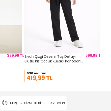
399,99 TL
599,98 TL
Siyah Çizgi Desenli Taş Detaylı
Bluzlu Kız Çocuk Kuşaklı Pantolonlu
2li Takım 23746
%30 indirim
419,99 TL
MÜŞTERI HIZMETLERI
0850 495 09 13