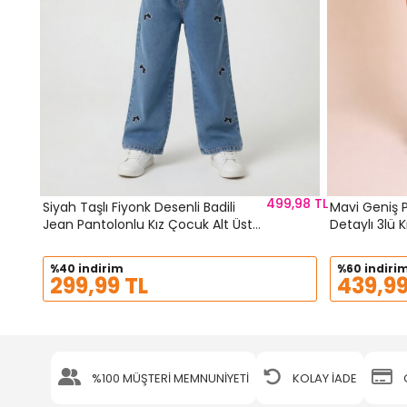
499,98 TL
Siyah Taşlı Fiyonk Desenli Badili
Mavi Geniş 
Jean Pantolonlu Kız Çocuk Alt Üst
Detaylı 3lü
Takım 24156
23740
%40 indirim
%60 indiri
299,99 TL
439,99
%100 MÜŞTERİ MEMNUNİYETİ
KOLAY İADE