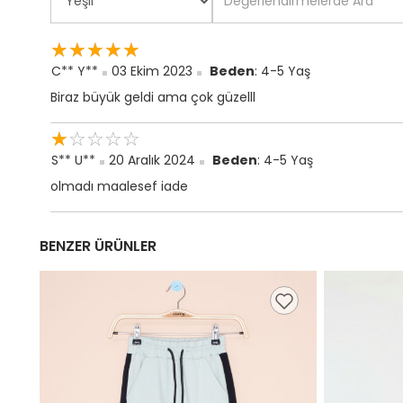
☆
★
☆
★
☆
★
☆
★
☆
★
C** Y**
03 Ekim 2023
Beden
: 4-5 Yaş
Biraz büyük geldi ama çok güzelll
☆
★
☆
★
☆
★
☆
★
☆
★
S** U**
20 Aralık 2024
Beden
: 4-5 Yaş
olmadı maalesef iade
BENZER ÜRÜNLER
9,99 TL