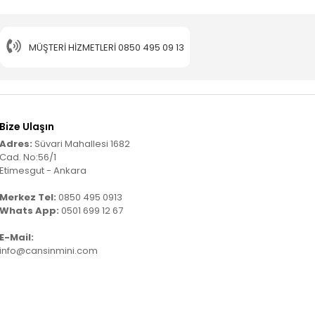
MÜŞTERI HIZMETLERI
0850 495 09 13
Bize Ulaşın
Adres:
Süvari Mahallesi 1682
Cad. No:56/1
Etimesgut - Ankara
Merkez Tel:
0850 495 0913
Whats App:
0501 699 12 67
E-Mail:
info@cansinmini.com