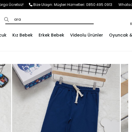
e Kargo Ücretsiz!
Bize Ulaşın:
Müşteri Hizmetleri: 0850 495 0913
Whatsap
cuk
Kız Bebek
Erkek Bebek
Videolu Ürünler
Oyuncak & 