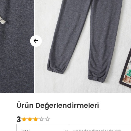
Ürün Değerlendirmeleri
3
☆
★
☆
★
☆
★
☆
★
☆
★