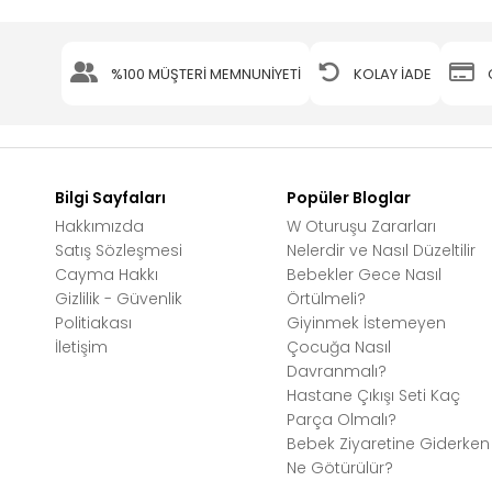
%100 MÜŞTERİ MEMNUNİYETİ
KOLAY İADE
Bilgi Sayfaları
Popüler Bloglar
Hakkımızda
W Oturuşu Zararları
Satış Sözleşmesi
Nelerdir ve Nasıl Düzeltilir
Cayma Hakkı
Bebekler Gece Nasıl
Gizlilik - Güvenlik
Örtülmeli?
Politiakası
Giyinmek İstemeyen
İletişim
Çocuğa Nasıl
Davranmalı?
Hastane Çıkışı Seti Kaç
Parça Olmalı?
Bebek Ziyaretine Giderken
Ne Götürülür?