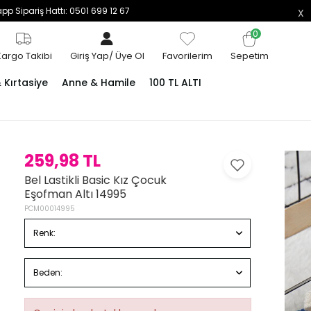
p Sipariş Hattı: 0501 699 12 67
0
Kargo Takibi
Giriş Yap
/
Üye Ol
Favorilerim
Sepetim
Kırtasiye
Anne & Hamile
100 TL ALTI
259,98 TL
Bel Lastikli Basic Kız Çocuk
Eşofman Altı 14995
PCM00014995
Renk:
Beden: