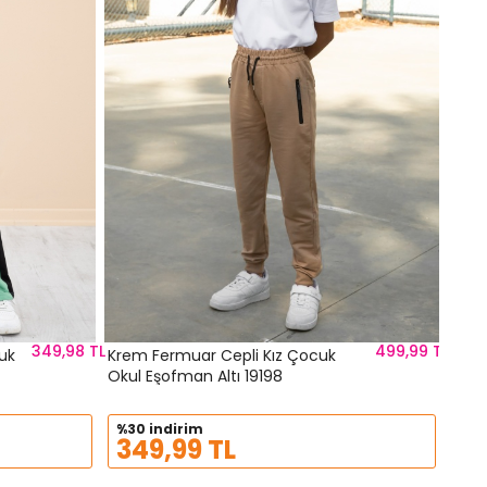
%30
34
349,98 TL
499,99 TL
cuk
Krem Fermuar Cepli Kız Çocuk
Okul Eşofman Altı 19198
%30 indirim
349,99 TL