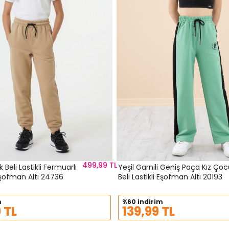
499,99 TL
 Beli Lastikli Fermuarlı
Yeşil Garnili Geniş Paça Kız Ço
Cepli Okul Eşofman Altı 24736
Beli Lastikli Eşofman Altı 20193
m
%60 indirim
 TL
139,99 TL