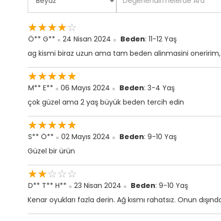
☆
★
☆
★
☆
★
☆
★
☆
★
Ö** G**
24 Nisan 2024
Beden
: 11-12 Yaş
ag kismi biraz uzun ama tam beden alinmasini oneririm, Za
☆
★
☆
★
☆
★
☆
★
☆
★
M** E**
06 Mayıs 2024
Beden
: 3-4 Yaş
çok güzel ama 2 yaş büyük beden tercih edin
☆
★
☆
★
☆
★
☆
★
☆
★
S** Ö**
02 Mayıs 2024
Beden
: 9-10 Yaş
Güzel bir ürün
☆
★
☆
★
☆
★
☆
★
☆
★
D** T** H**
23 Nisan 2024
Beden
: 9-10 Yaş
Kenar oyukları fazla derin. Ağ kısmı rahatsız. Onun dışınd