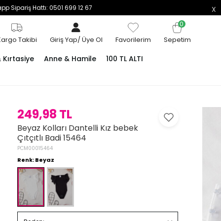
p Sipariş Hattı: 0501 699 12 67
0
Kargo Takibi
Giriş Yap
/
Üye Ol
Favorilerim
Sepetim
Kırtasiye
Anne & Hamile
100 TL ALTI
249,98 TL
Beyaz Kolları Dantelli Kız bebek
Çıtçıtlı Badi 15464
PCM00015464
Renk: Beyaz