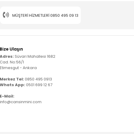
MÜŞTERI HIZMETLERI
0850 495 09 13
Bize Ulaşın
Adres:
Süvari Mahallesi 1682
Cad. No:56/1
Etimesgut - Ankara
Merkez Tel:
0850 495 0913
Whats App:
0501 699 12 67
E-Mail:
info@cansinmini.com