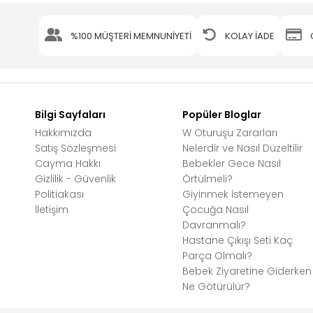
%100 MÜŞTERİ MEMNUNİYETİ
KOLAY İADE
Bilgi Sayfaları
Popüler Bloglar
Hakkımızda
W Oturuşu Zararları
Satış Sözleşmesi
Nelerdir ve Nasıl Düzeltilir
Cayma Hakkı
Bebekler Gece Nasıl
Gizlilik - Güvenlik
Örtülmeli?
Politiakası
Giyinmek İstemeyen
İletişim
Çocuğa Nasıl
Davranmalı?
Hastane Çıkışı Seti Kaç
Parça Olmalı?
Bebek Ziyaretine Giderken
Ne Götürülür?