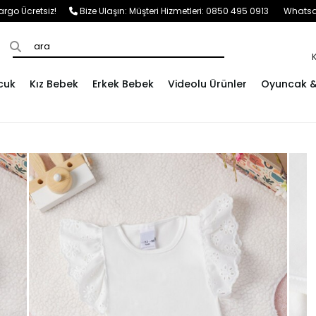
e Kargo Ücretsiz!
Bize Ulaşın:
Müşteri Hizmetleri: 0850 495 0913
Whatsap
cuk
Kız Bebek
Erkek Bebek
Videolu Ürünler
Oyuncak & 