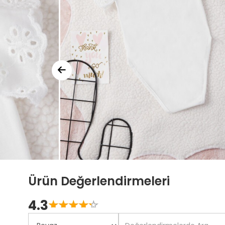
Ürün Değerlendirmeleri
4.3
☆
★
☆
★
☆
★
☆
★
☆
★