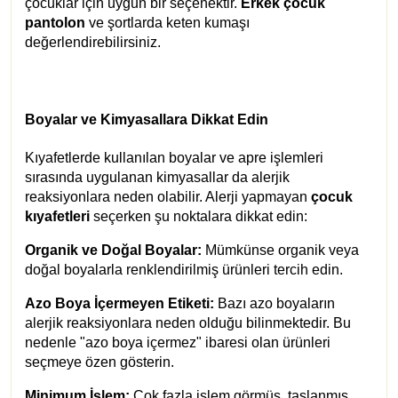
çocuklar için uygun bir seçenektir.
Erkek çocuk
pantolon
ve şortlarda keten kumaşı
değerlendirebilirsiniz.
Boyalar ve Kimyasallara Dikkat Edin
Kıyafetlerde kullanılan boyalar ve apre işlemleri
sırasında uygulanan kimyasallar da alerjik
reaksiyonlara neden olabilir. Alerji yapmayan
çocuk
kıyafetleri
seçerken şu noktalara dikkat edin:
Organik ve Doğal Boyalar:
Mümkünse organik veya
doğal boyalarla renklendirilmiş ürünleri tercih edin.
Azo Boya İçermeyen Etiketi:
Bazı azo boyaların
alerjik reaksiyonlara neden olduğu bilinmektedir. Bu
nedenle "azo boya içermez" ibaresi olan ürünleri
seçmeye özen gösterin.
Minimum İşlem:
Çok fazla işlem görmüş, taşlanmış