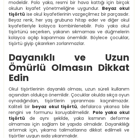
modeldir. Polo yaka, resmi bir hava kattığı için birçok
okulun kıyafet yönetmeliğine uygundur.
Beyaz okul
tişörtü
ise okul kıyafetlerinin vazgeçilmez bir parçasıdır.
Beyaz renk, her yaş grubuna hitap eder ve diğer okul
kıyafetleriyle kolayca kombinlenebilir. Polo yaka okul
tişörtünü seçerken, yakanın sıkmaması ve düğmelerin
kolayca açılıp kapanması önemlidir. Böylece çocuklar,
tişörtü giyip çıkarırken zorlanmazlar.
Dayanıklı ve Uzun
Ömürlü Olmasın Dikkat
Edin
Okul tişörtlerinin dayanıklı olması, uzun süreli kullanım
açısından oldukça önemlidir. Çocuklar okulda sıkça oyun
oynadığından, tişörtlerin yıpranması kaçınılmazdır.
Kaliteli bir
beyaz okul tişörtü
, defalarca yıkansa bile
rengini ve formunu koruyabilmelidir.
Polo yaka okul
tişörtü
de aynı şekilde, yaka kısmının deforme
olmaması için sağlam bir yapıda olmalıdır. Dayanıklılığı
artırmak için, yıkama talimatlarına dikkat edilmeli ve
tişörtler uygun ısıda yıkanmalıdır.