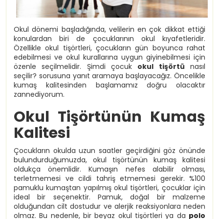
Okul dönemi başladığında, velilerin en çok dikkat ettiği
konulardan biri de çocuklarının okul kıyafetleridir.
Özellikle okul tişörtleri, çocukların gün boyunca rahat
edebilmesi ve okul kurallarına uygun giyinebilmesi için
özenle seçilmelidir. Şimdi çocuk
okul tişörtü
nasıl
seçilir? sorusuna yanıt aramaya başlayacağız. Öncelikle
kumaş kalitesinden başlamamız doğru olacaktır
zannediyorum.
Okul Tişörtünün Kumaş
Kalitesi
Çocukların okulda uzun saatler geçirdiğini göz önünde
bulundurduğumuzda, okul tişörtünün kumaş kalitesi
oldukça önemlidir. Kumaşın nefes alabilir olması,
terletmemesi ve cildi tahriş etmemesi gerekir. %100
pamuklu kumaştan yapılmış okul tişörtleri, çocuklar için
ideal bir seçenektir. Pamuk, doğal bir malzeme
olduğundan cilt dostudur ve alerjik reaksiyonlara neden
olmaz. Bu nedenle, bir beyaz okul tişörtleri ya da
polo