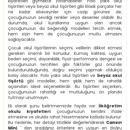
kıyafetleri giymekte zorlanabilirler. Polo yaka okul
tişörtleri veya beyaz okul tişörtleri gibi klasik parçalar her
ne kadar ebeveynler için cazip görünse de,
çocuğunuzun sevdiği renkler veya desenler olabilir. Bu
durumda, okul kurallarına uygun olan ancak
çocuğunuzun da beğendiği modelleri tercih etmek,
hem sizin hem de çocuğunuzun mutlu olmasını
sağlayacaktır.
Çocuk okul tişörtlerinin seçimi, velilerin dikkat etmesi
gereken önemli bir konudur. Kumaş kalitesi, uygun
beden seçimi, dayanıklılık, fiyat-performans dengesi ve
çocuğunuzun tercihleri gibi faktörler göz önünde
bulundurulduğunda, doğru seçimi yapmak oldukça
kolay olacaktır. Polo yaka okul tişörtleri ve
beyaz okul
tişörtü
gibi modeller, hem şıklık hem de rahatlık
açısından ideal seçeneklerdir. Bu tişörtleri seçerken,
çocuğunuzun rahatlığı ve mutluluğunu ön planda
tutmayı unutmayın.
Ek olarak şunu belirtmemizde fayda var:
İ
lköğretim
okulu kıyafetleri
çocuğunuzun kendini ifade
etmesine ve okulda rahat hissetmesine katkıda bulunur.
Bu nedenle, her detayı titizlikle değerlendirerek
Cansın
Mini
' den aradığınız kriterlere en uygun en doğru