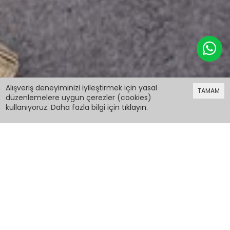
199,98 TL
Alışveriş deneyiminizi iyileştirmek için yasal
TAMAM
düzenlemelere uygun çerezler (cookies)
kullanıyoruz. Daha fazla bilgi için
tıklayın
.
199,98 TL
Çizgi Film Karakter Baskılı Çocuk Tişört 3-10 Yaş
15031
PCM00015031
Renk:
Beden: