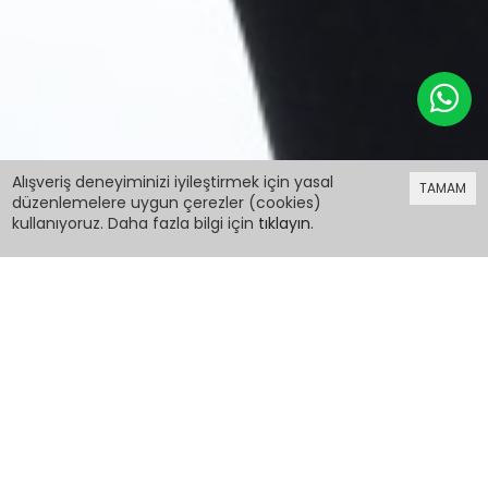
369,99 TL
Alışveriş deneyiminizi iyileştirmek için yasal
TAMAM
düzenlemelere uygun çerezler (cookies)
kullanıyoruz. Daha fazla bilgi için
tıklayın
.
369,99 TL
Hardal Düz Bisiklet Yaka Kız Tişört 18038
PCM00018038
Renk: Hardal