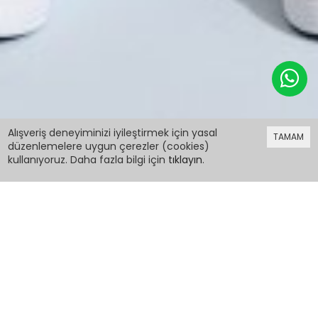
499,98 TL
Alışveriş deneyiminizi iyileştirmek için yasal
TAMAM
düzenlemelere uygun çerezler (cookies)
kullanıyoruz. Daha fazla bilgi için
tıklayın
.
499,98 TL
Erkek Bebek Turuncu Çizgili Emoji Baskılı Şortlu
Takım 18604
PCM00018604
Renk: Turuncu