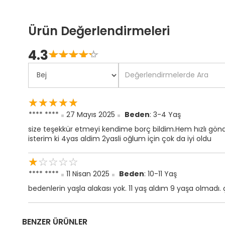
Ürün Değerlendirmeleri
4.3
☆
★
☆
★
☆
★
☆
★
☆
★
☆
★
☆
★
☆
★
☆
★
☆
★
**** ****
27 Mayıs 2025
Beden
: 3-4 Yaş
size teşekkür etmeyi kendime borç bildim.Hem hızlı gön
isterim ki 4yas aldim 2yasli oğlum için çok da iyi oldu
☆
★
☆
★
☆
★
☆
★
☆
★
**** ****
11 Nisan 2025
Beden
: 10-11 Yaş
bedenlerin yaşla alakası yok. 11 yaş aldım 9 yaşa olmadı. 
BENZER ÜRÜNLER