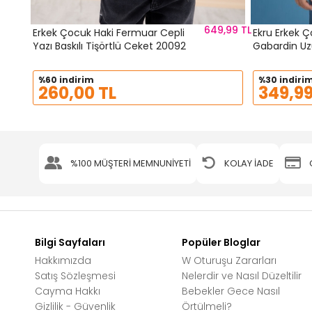
649,99 TL
Erkek Çocuk Haki Fermuar Cepli
Ekru Erkek 
Yazı Baskılı Tişörtlü Ceket 20092
Gabardin Uz
%60 indirim
%30 indiri
260,00 TL
349,99
%100 MÜŞTERİ MEMNUNİYETİ
KOLAY İADE
Bilgi Sayfaları
Popüler Bloglar
Hakkımızda
W Oturuşu Zararları
Satış Sözleşmesi
Nelerdir ve Nasıl Düzeltilir
Cayma Hakkı
Bebekler Gece Nasıl
Gizlilik - Güvenlik
Örtülmeli?