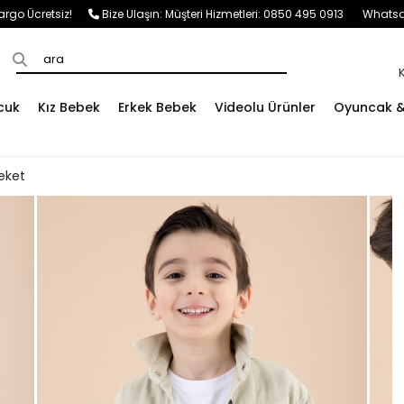
e Kargo Ücretsiz!
Bize Ulaşın:
Müşteri Hizmetleri: 0850 495 0913
Whatsap
cuk
Kız Bebek
Erkek Bebek
Videolu Ürünler
Oyuncak & 
eket