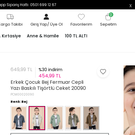
p Sipariş Hattı: 0501 699 12 67
0
Kargo Takibi
Giriş Yap
/
Üye Ol
Favorilerim
Sepetim
Kırtasiye
Anne & Hamile
100 TL ALTI
649,99 TL
%30 indirim
454,99 TL
Erkek Çocuk Bej Fermuar Cepli
Yazı Baskılı Tişörtlü Ceket 20090
PCM00020090
Renk: Bej