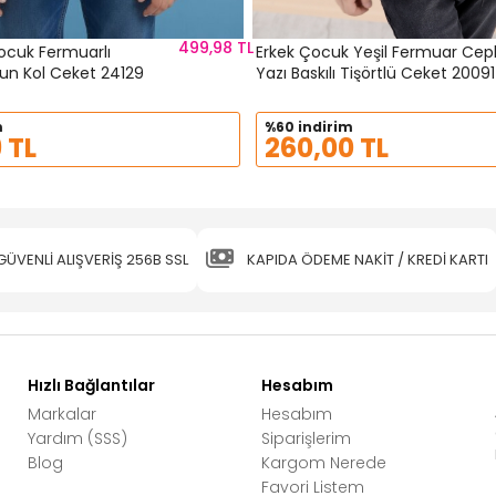
499,98 TL
Çocuk Fermuarlı
Erkek Çocuk Yeşil Fermuar Cepl
un Kol Ceket 24129
Yazı Baskılı Tişörtlü Ceket 20091
m
%60 indirim
 TL
260,00 TL
GÜVENLİ ALIŞVERİŞ 256B SSL
KAPIDA ÖDEME NAKİT / KREDİ KARTI
Hızlı Bağlantılar
Hesabım
Markalar
Hesabım
Yardım (SSS)
Siparişlerim
Blog
Kargom Nerede
Favori Listem