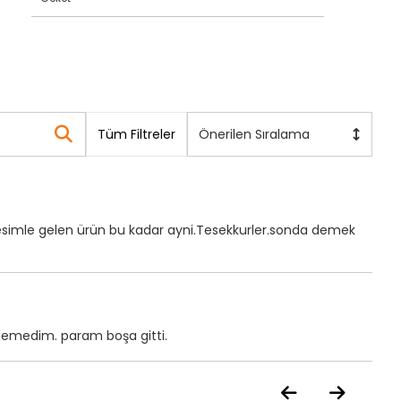
Tüm Filtreler
Önerilen Sıralama
esimle gelen ürün bu kadar ayni.Tesekkurler.sonda demek
e edemedim. param boşa gitti.