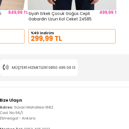
649,99 TL
499,99 TL
i
Siyah Erkek Çocuk Göğüs Cepli
Gabardin Uzun Kol Ceket 24585
%40 indirim
299,99 TL
MÜŞTERI HIZMETLERI
0850 495 09 13
Bize Ulaşın
Adres:
Süvari Mahallesi 1682
Cad. No:56/1
Etimesgut - Ankara