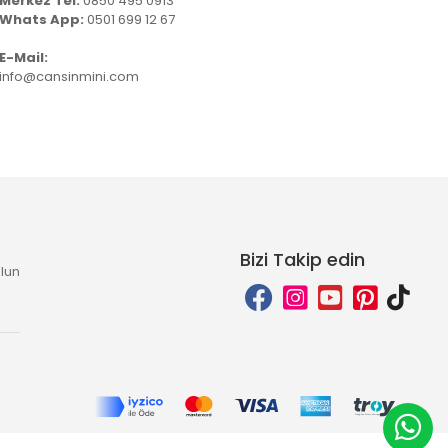
Merkez Tel:
0850 495 0913
Whats App:
0501 699 12 67
E-Mail:
info@cansinmini.com
Bizi Takip edin
lun