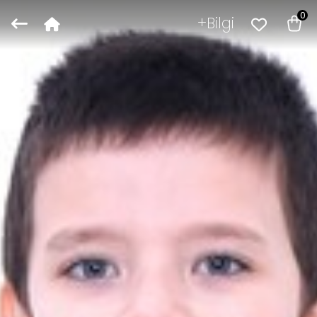
0
Bilgi