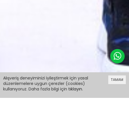
249,98 TL
Alışveriş deneyiminizi iyileştirmek için yasal
TAMAM
düzenlemelere uygun çerezler (cookies)
kullanıyoruz. Daha fazla bilgi için
tıklayın
.
249,98 TL
Erkek Çocuk Lacivert Nakışlı 1-8Yaş Şortlu
Takım 4775-4
PCM00012150