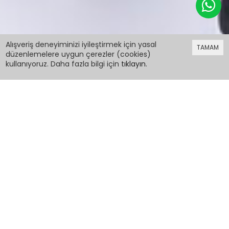
759,99 TL
Alışveriş deneyiminizi iyileştirmek için yasal
TAMAM
düzenlemelere uygun çerezler (cookies)
kullanıyoruz. Daha fazla bilgi için
tıklayın
.
759,99 TL
Erkek Çocuk Lacivert Oxford Gömlekli 1-8 Yaş
Papyonlu Takım 6215
PCM00011143
Beden:
Geçici olarak stoklarımızda bulunmamaktadır.
Hatırlatma Talebi Ekle