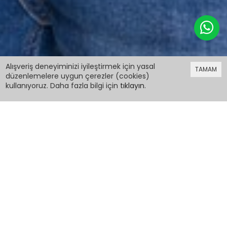
239,98 TL
Alışveriş deneyiminizi iyileştirmek için yasal
TAMAM
düzenlemelere uygun çerezler (cookies)
kullanıyoruz. Daha fazla bilgi için
tıklayın
.
239,98 TL
Erkek Çocuk Pano Baskılı Baskılı Sweatshirt
14135
PCM00014135
Renk:
Beden: