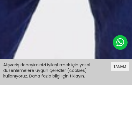
119,98 TL
Alışveriş deneyiminizi iyileştirmek için yasal
TAMAM
düzenlemelere uygun çerezler (cookies)
kullanıyoruz. Daha fazla bilgi için
tıklayın
.
119,98 TL
Erkek Çocuk Şerit Detaylı Tshirt 9-14 Yaş 14025
PCM00014025
Renk: