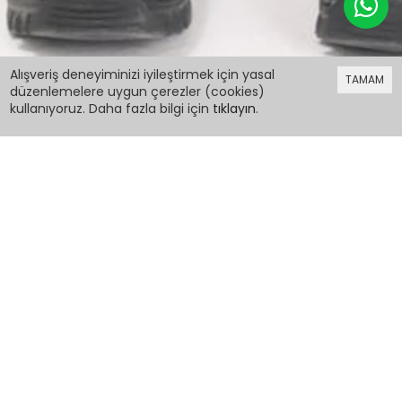
1.499,98 TL
Alışveriş deneyiminizi iyileştirmek için yasal
TAMAM
düzenlemelere uygun çerezler (cookies)
kullanıyoruz. Daha fazla bilgi için
tıklayın
.
1.499,98 TL
Erkek Çocuk Şişme Mont Cebi Kapaklı Hardal
15511
PCM00015511
Renk:
Hardal
Beden:
Sepete Ekle