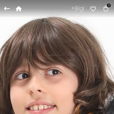
0
Bilgi