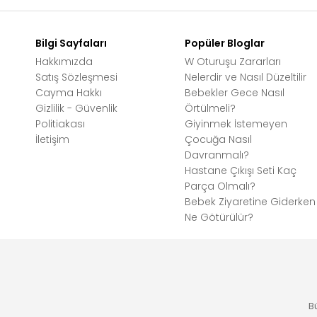
Bilgi Sayfaları
Popüler Bloglar
Hakkımızda
W Oturuşu Zararları
Satış Sözleşmesi
Nelerdir ve Nasıl Düzeltilir
Cayma Hakkı
Bebekler Gece Nasıl
Gizlilik - Güvenlik
Örtülmeli?
Politiakası
Giyinmek İstemeyen
İletişim
Çocuğa Nasıl
Davranmalı?
Hastane Çıkışı Seti Kaç
Parça Olmalı?
Bebek Ziyaretine Giderken
Ne Götürülür?
B