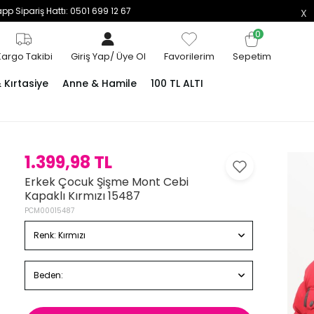
p Sipariş Hattı: 0501 699 12 67
0
Kargo Takibi
Giriş Yap
/
Üye Ol
Favorilerim
Sepetim
Kırtasiye
Anne & Hamile
100 TL ALTI
1.399,98 TL
Erkek Çocuk Şişme Mont Cebi
Kapaklı Kırmızı 15487
PCM00015487
Renk:
Kırmızı
Beden: