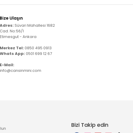
Bize Ulaşın
Adres:
Süvari Mahallesi 1682
Cad. No:56/1
Etimesgut - Ankara
Merkez Tel:
0850 495 0913
Whats App:
0501 699 12 67
E-Mail:
info@cansinmini.com
Bizi Takip edin
lun