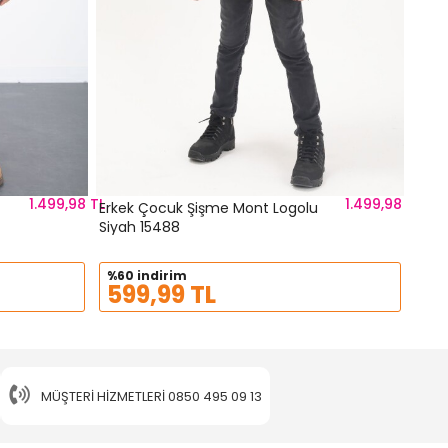
1.499,98 TL
1.499,98 TL
Erkek Çocuk Şişme Mont Logolu
Siyah 15488
%60 indirim
599,99 TL
MÜŞTERI HIZMETLERI
0850 495 09 13