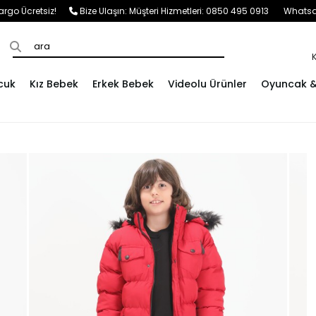
e Kargo Ücretsiz!
Bize Ulaşın:
Müşteri Hizmetleri: 0850 495 0913
Whatsap
cuk
Kız Bebek
Erkek Bebek
Videolu Ürünler
Oyuncak & 