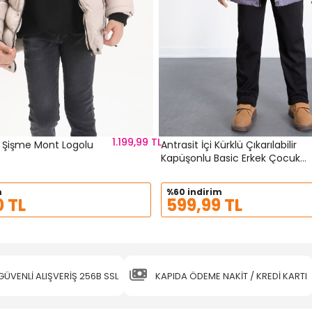
1.199,99 TL
 Şişme Mont Logolu
Antrasit İçi Kürklü Çıkarılabilir
Kapüşonlu Basic Erkek Çocuk
Şişme Mont 21443
m
%60 indirim
 TL
599,99 TL
GÜVENLİ ALIŞVERİŞ 256B SSL
KAPIDA ÖDEME NAKİT / KREDİ KARTI