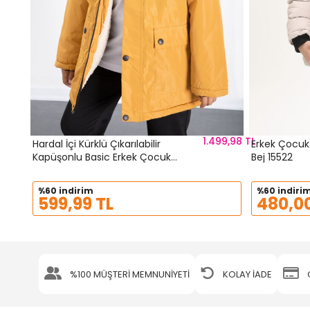
1.499,98 TL
Hardal İçi Kürklü Çıkarılabilir
Erkek Çocuk
Kapüşonlu Basic Erkek Çocuk
Bej 15522
Şişme Mont 21440
%60 indirim
%60 indiri
599,99 TL
480,00
%100 MÜŞTERİ MEMNUNİYETİ
KOLAY İADE