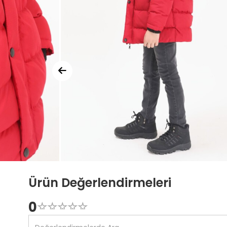
Ürün Değerlendirmeleri
0
☆
★
☆
★
☆
★
☆
★
☆
★