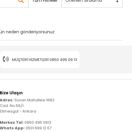
Tüm Filtreler
Önerilen Sıralama
ürün neden gönderiyorsunuz
MÜŞTERI HIZMETLERI
0850 495 09 13
Bize Ulaşın
Adres:
Süvari Mahallesi 1682
Cad. No:56/1
Etimesgut - Ankara
Merkez Tel:
0850 495 0913
Whats App:
0501 699 12 67