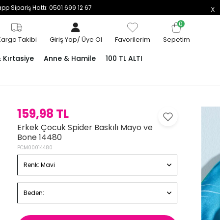
p Sipariş Hattı: 0501 699 12 67
0
Kargo Takibi
Giriş Yap
/
Üye Ol
Favorilerim
Sepetim
Kırtasiye
Anne & Hamile
100 TL ALTI
159,98 TL
Erkek Çocuk Spider Baskılı Mayo ve
Bone 14480
PCM00014480
Renk:
Mavi
Beden: