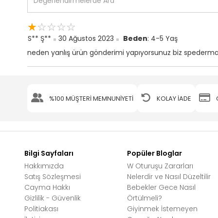
☆
★
☆
★
☆
★
☆
★
☆
★
S** Ş**
30 Ağustos 2023
Beden
: 4-5 Yaş
neden yanlış ürün gönderimi yapıyorsunuz biz spederman
%100 MÜŞTERİ MEMNUNİYETİ
KOLAY İADE
Bilgi Sayfaları
Popüler Bloglar
Hakkımızda
W Oturuşu Zararları
Satış Sözleşmesi
Nelerdir ve Nasıl Düzeltilir
Cayma Hakkı
Bebekler Gece Nasıl
Gizlilik - Güvenlik
Örtülmeli?
Politiakası
Giyinmek İstemeyen