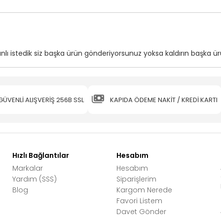
lı istedik siz başka ürün gönderiyorsunuz yoksa kaldırın başka 
GÜVENLİ ALIŞVERİŞ 256B SSL
KAPIDA ÖDEME NAKİT / KREDİ KARTI
Hızlı Bağlantılar
Hesabım
Markalar
Hesabım
Yardım (SSS)
Siparişlerim
Blog
Kargom Nerede
Favori Listem
Davet Gönder