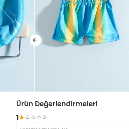
Ürün Değerlendirmeleri
1
☆
★
☆
★
☆
★
☆
★
☆
★