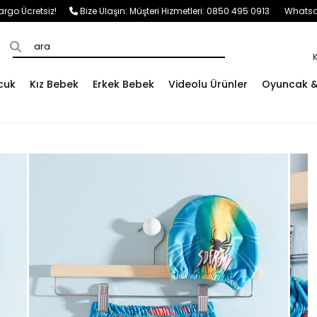
e Kargo Ücretsiz!
Bize Ulaşın:
Müşteri Hizmetleri: 0850 495 0913
Whatsap
cuk
Kız Bebek
Erkek Bebek
Videolu Ürünler
Oyuncak & 