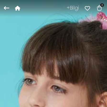
0
Bilgi