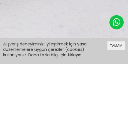
379,98 TL
Alışveriş deneyiminizi iyileştirmek için yasal
TAMAM
düzenlemelere uygun çerezler (cookies)
kullanıyoruz. Daha fazla bilgi için
tıklayın
.
379,98 TL
Fuşya Desenli Kız Çocuk Askılı Elbise 15336
PCM00015336
Renk: Fuşya