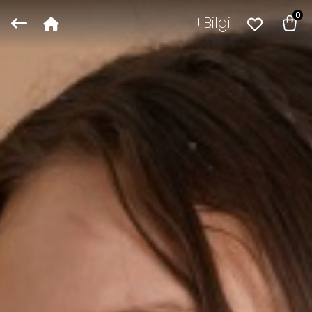
0
Bilgi