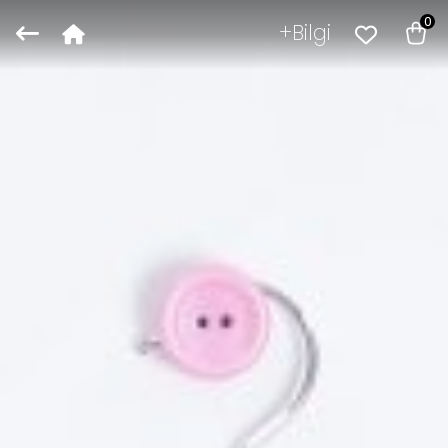
0
Bilgi