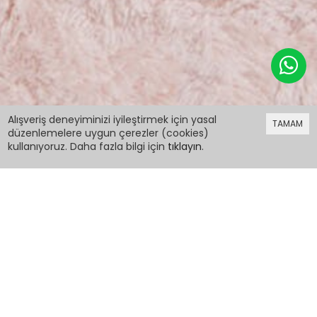
249,98 TL
Alışveriş deneyiminizi iyileştirmek için yasal
TAMAM
düzenlemelere uygun çerezler (cookies)
kullanıyoruz. Daha fazla bilgi için
tıklayın
.
249,98 TL
Gül Kurusu Yazı Baskılı Şeritli Kız Çocuk
Sweatshirt 16291
PCM00016291
Renk: Gül Kurusu