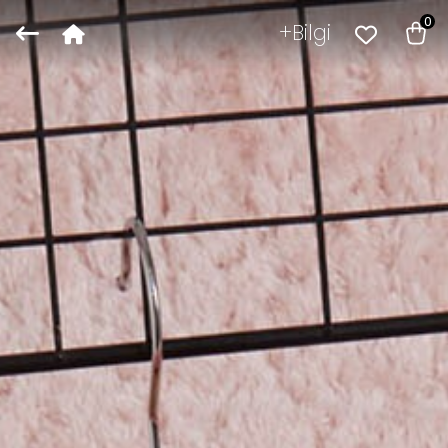
0
Bilgi