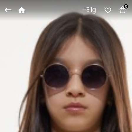
0
Bilgi