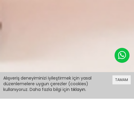
499,98 TL
Alışveriş deneyiminizi iyileştirmek için yasal
TAMAM
düzenlemelere uygun çerezler (cookies)
kullanıyoruz. Daha fazla bilgi için
tıklayın
.
499,98 TL
Haki Dik Yaka Kolu Kürk Detaylı Kız Çocuk Şişme
Mont 19508
PCM00019508