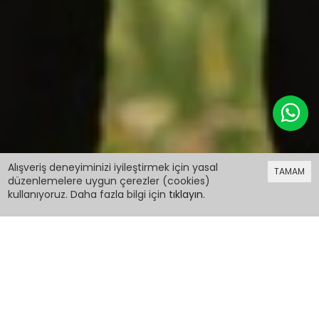
1.499,98 TL
%60 indirim
Alışveriş deneyiminizi iyileştirmek için yasal
TAMAM
599,99 TL
düzenlemelere uygun çerezler (cookies)
kullanıyoruz. Daha fazla bilgi için
tıklayın
.
1.499,98 TL
%60 indirim
599,99 TL
Haki Kürklü İçi Astarlı Çıkarılabilir Kapüşonlu Kız
Çocuk Mont 19054
PCM00019054
Renk: Haki