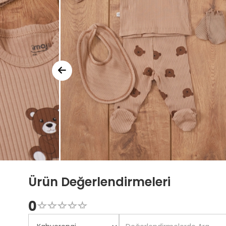
Ürün Değerlendirmeleri
0
☆
★
☆
★
☆
★
☆
★
☆
★