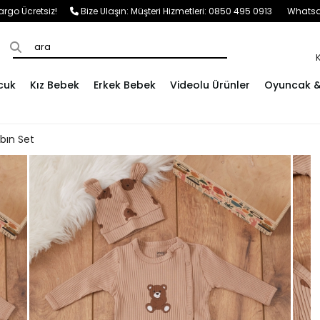
e Kargo Ücretsiz!
Bize Ulaşın:
Müşteri Hizmetleri: 0850 495 0913
Whatsap
cuk
Kız Bebek
Erkek Bebek
Videolu Ürünler
Oyuncak & 
ıbın Set