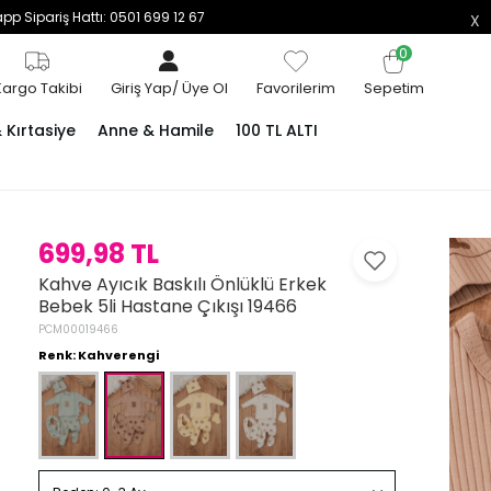
p Sipariş Hattı: 0501 699 12 67
0
Kargo Takibi
Giriş Yap
/
Üye Ol
Favorilerim
Sepetim
Kırtasiye
Anne & Hamile
100 TL ALTI
699,98 TL
Kahve Ayıcık Baskılı Önlüklü Erkek
Bebek 5li Hastane Çıkışı 19466
PCM00019466
Renk: Kahverengi