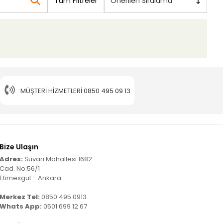
Tüm Filtreler
Önerilen Sıralama
MÜŞTERI HIZMETLERI
0850 495 09 13
Bize Ulaşın
Adres:
Süvari Mahallesi 1682
Cad. No:56/1
Etimesgut - Ankara
Merkez Tel:
0850 495 0913
Whats App:
0501 699 12 67