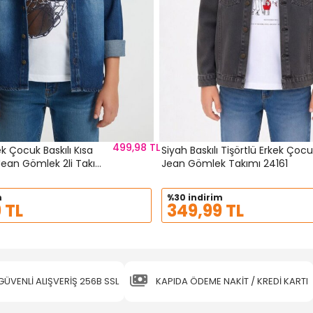
499,98 TL
ek Çocuk Baskılı Kısa
Siyah Baskılı Tişörtlü Erkek Çoc
 Jean Gömlek 2li Takım
Jean Gömlek Takımı 24161
m
%30 indirim
 TL
349,99 TL
GÜVENLİ ALIŞVERİŞ 256B SSL
KAPIDA ÖDEME NAKİT / KREDİ KARTI