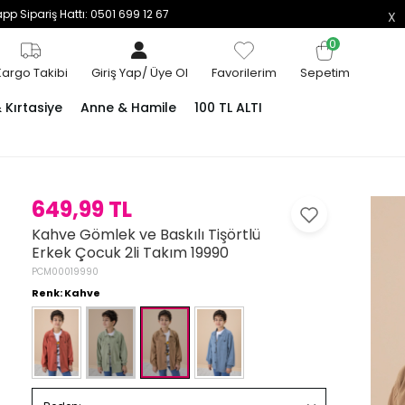
p Sipariş Hattı: 0501 699 12 67
0
Kargo Takibi
Giriş Yap
/
Üye Ol
Favorilerim
Sepetim
Kırtasiye
Anne & Hamile
100 TL ALTI
649,99 TL
Kahve Gömlek ve Baskılı Tişörtlü
Erkek Çocuk 2li Takım 19990
PCM00019990
Renk: Kahve