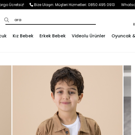
e Kargo Ücretsiz!
Bize Ulaşın:
Müşteri Hizmetleri: 0850 495 0913
Whatsap
cuk
Kız Bebek
Erkek Bebek
Videolu Ürünler
Oyuncak & 