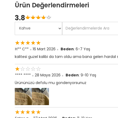
Ürün Değerlendirmeleri
3.8
☆
★
☆
★
☆
★
☆
★
☆
★
☆
★
☆
★
☆
★
☆
★
☆
★
H** C**
16 Mart 2026
Beden
: 6-7 Yaş
kalitesi guzel kalibi da tam oldu ama bana gelen hardal sa
☆
★
☆
★
☆
★
☆
★
☆
★
**** ****
28 Mayıs 2026
Beden
: 9-10 Yaş
Ürününüzü defolu mu gonderıyorsunuz
☆
★
☆
★
☆
★
☆
★
☆
★