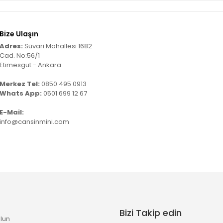
Bize Ulaşın
Adres:
Süvari Mahallesi 1682
Cad. No:56/1
Etimesgut - Ankara
Merkez Tel:
0850 495 0913
Whats App:
0501 699 12 67
E-Mail:
info@cansinmini.com
Bizi Takip edin
lun