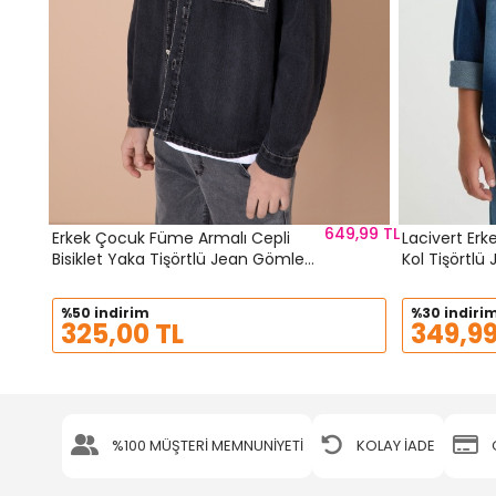
649,99 TL
Erkek Çocuk Füme Armalı Cepli
Lacivert Erk
Bisiklet Yaka Tişörtlü Jean Gömlek
Kol Tişörtlü
20098
24513
%50 indirim
%30 indiri
325,00 TL
349,99
%100 MÜŞTERİ MEMNUNİYETİ
KOLAY İADE