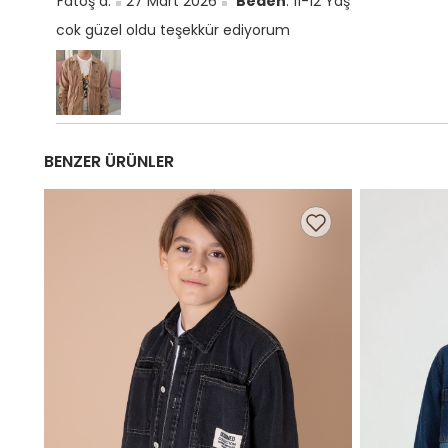
Fatoş a.
27 Mart 2026
Beden
: 11-12 Yaş
cok güzel oldu teşekkür ediyorum
BENZER ÜRÜNLER
9,99 TL