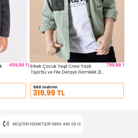
499,98 TL
799,98 TL
uk
Erkek Çocuk Yeşil Crew Yazılı
Tişörtlü ve File Detaylı Gömlekli 2li
Takım 20085
%60 indirim
319,99 TL
MÜŞTERI HIZMETLERI
0850 495 09 13