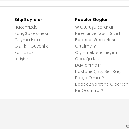
Bilgi Sayfaları
Popüler Bloglar
Hakkımızda
W Oturuşu Zararları
Satış Sözleşmesi
Nelerdir ve Nasıl Düzeltilir
Cayma Hakkı
Bebekler Gece Nasıl
Gizlilik - Güvenlik
Örtülmeli?
Politiakası
Giyinmek İstemeyen
İletişim
Çocuğa Nasıl
Davranmalı?
Hastane Çıkışı Seti Kaç
Parça Olmalı?
Bebek Ziyaretine Giderken
Ne Götürülür?
B