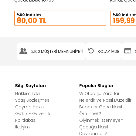
Çocuk Elbise 18795
Kol Kız Çocu
%60 indirim
%60 indiri
80,00 TL
159,99
%100 MÜŞTERİ MEMNUNİYETİ
KOLAY İADE
Bilgi Sayfaları
Popüler Bloglar
Hakkımızda
W Oturuşu Zararları
Satış Sözleşmesi
Nelerdir ve Nasıl Düzeltilir
Cayma Hakkı
Bebekler Gece Nasıl
Gizlilik - Güvenlik
Örtülmeli?
Politiakası
Giyinmek İstemeyen
İletişim
Çocuğa Nasıl
Davranmalı?