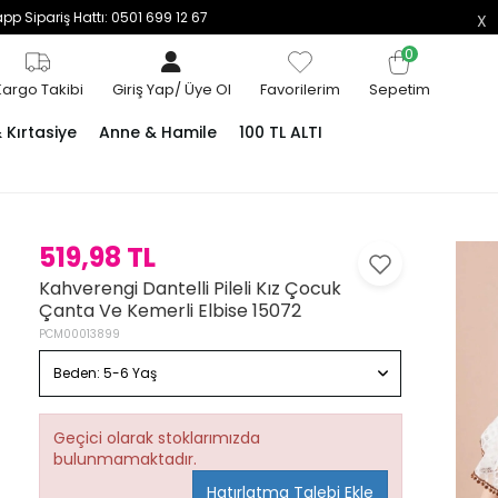
p Sipariş Hattı: 0501 699 12 67
0
Kargo Takibi
Giriş Yap
/
Üye Ol
Favorilerim
Sepetim
Kırtasiye
Anne & Hamile
100 TL ALTI
519,98 TL
Kahverengi Dantelli Pileli Kız Çocuk
Çanta Ve Kemerli Elbise 15072
PCM00013899
Beden:
5-6 Yaş
Geçici olarak stoklarımızda
bulunmamaktadır.
Hatırlatma Talebi Ekle