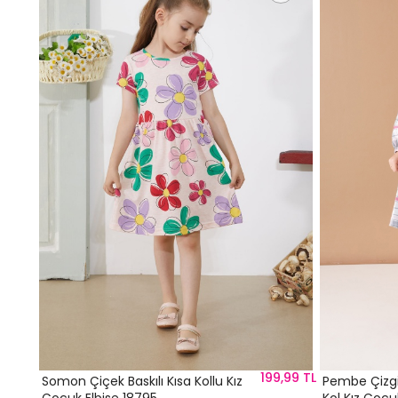
,99 TL
199,99 TL
Somon Çiçek Baskılı Kısa Kollu Kız
Pembe Çizgi