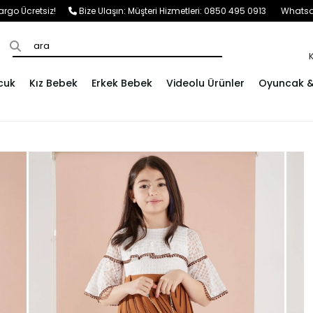
e Kargo Ücretsiz!
Bize Ulaşın:
Müşteri Hizmetleri: 0850 495 0913
Whatsap
cuk
Kız Bebek
Erkek Bebek
Videolu Ürünler
Oyuncak & 