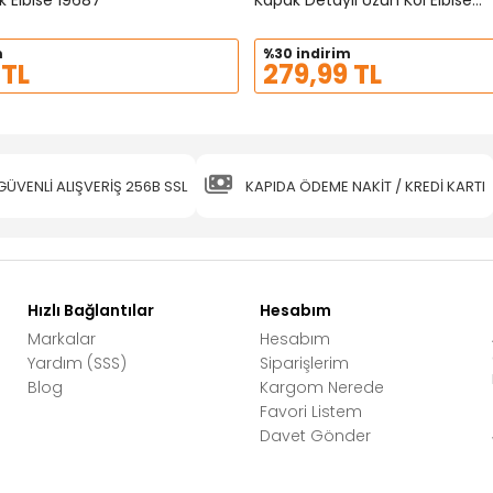
k Elbise 19687
Kapak Detaylı Uzun Kol Elbise
20701
m
%30 indirim
 TL
279,99 TL
GÜVENLİ ALIŞVERİŞ 256B SSL
KAPIDA ÖDEME NAKİT / KREDİ KARTI
Hızlı Bağlantılar
Hesabım
Markalar
Hesabım
Yardım (SSS)
Siparişlerim
Blog
Kargom Nerede
Favori Listem
Davet Gönder