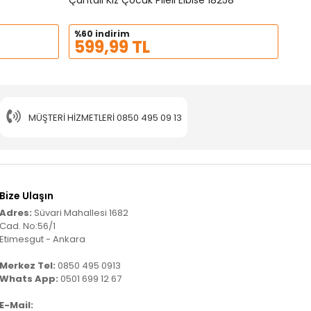
Çantalı Kız Çocuk Pileli Elbise 18258
%60 indirim
599,99 TL
MÜŞTERI HIZMETLERI
0850 495 09 13
Bize Ulaşın
Adres:
Süvari Mahallesi 1682
Cad. No:56/1
Etimesgut - Ankara
Merkez Tel:
0850 495 0913
Whats App:
0501 699 12 67
E-Mail: