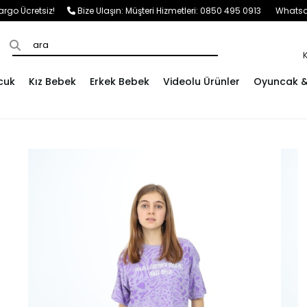
e Kargo Ücretsiz!
Bize Ulaşın:
Müşteri Hizmetleri: 0850 495 0913
Whatsap
cuk
Kız Bebek
Erkek Bebek
Videolu Ürünler
Oyuncak & 