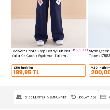
399,90 TL
Lacivert Dantel Cep Detaylı Bisiklet
Siyah Çiçek 
Yaka Kız Çocuk Eşofman Takımı
Takım 1788
20147
%50 indirim
%60 indiri
199,95 TL
200,00
%100 MÜŞTERİ MEMNUNİYETİ
KOLAY İADE