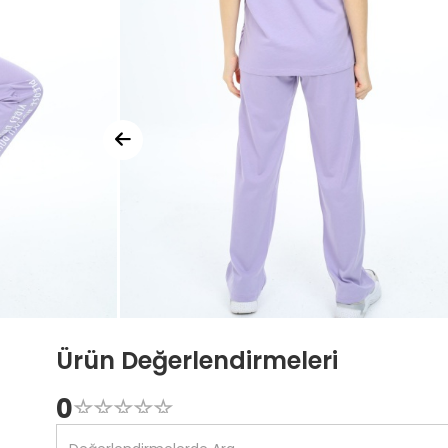
Ürün Değerlendirmeleri
0
☆
★
☆
★
☆
★
☆
★
☆
★