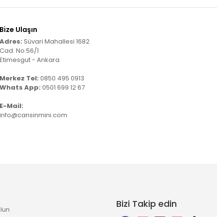
Bize Ulaşın
Adres:
Süvari Mahallesi 1682
Cad. No:56/1
Etimesgut - Ankara
Merkez Tel:
0850 495 0913
Whats App:
0501 699 12 67
E-Mail:
info@cansinmini.com
Bizi Takip edin
lun