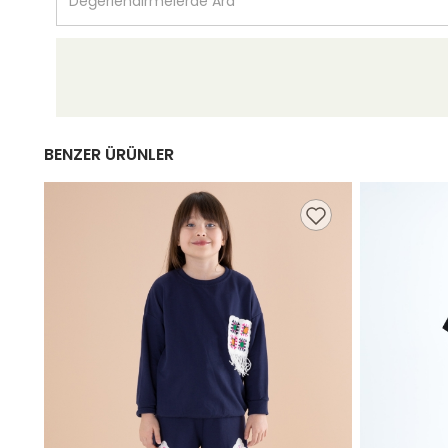
BENZER ÜRÜNLER
9,98 TL