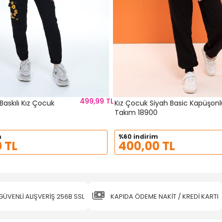
499,99 TL
Baskılı Kız Çocuk
Kız Çocuk Siyah Basic Kapüşonl
3
Takım 18900
m
%60 indirim
 TL
400,00 TL
GÜVENLİ ALIŞVERİŞ 256B SSL
KAPIDA ÖDEME NAKİT / KREDİ KARTI