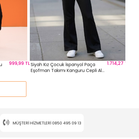
999,99 TL
1.714,27 TL
u
Siyah Kız Çocuk İspanyol Paça
Eşofman Takımı Kanguru Cepli Alt
Üst Takım 24619
MÜŞTERI HIZMETLERI
0850 495 09 13