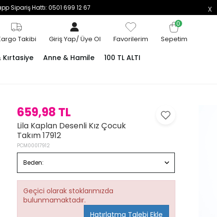
p Sipariş Hattı: 0501 699 12 67
0
Kargo Takibi
Giriş Yap
/
Üye Ol
Favorilerim
Sepetim
Kırtasiye
Anne & Hamile
100 TL ALTI
659,98 TL
Lila Kaplan Desenli Kız Çocuk
Takım 17912
PCM00017912
Beden:
Geçici olarak stoklarımızda
bulunmamaktadır.
Hatırlatma Talebi Ekle