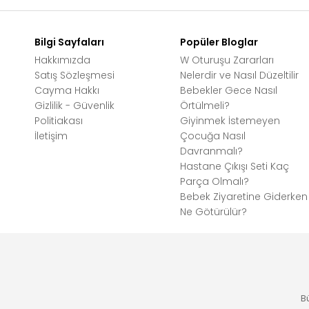
Bilgi Sayfaları
Popüler Bloglar
Hakkımızda
W Oturuşu Zararları
Satış Sözleşmesi
Nelerdir ve Nasıl Düzeltilir
Cayma Hakkı
Bebekler Gece Nasıl
Gizlilik - Güvenlik
Örtülmeli?
Politiakası
Giyinmek İstemeyen
İletişim
Çocuğa Nasıl
Davranmalı?
Hastane Çıkışı Seti Kaç
Parça Olmalı?
Bebek Ziyaretine Giderken
Ne Götürülür?
B