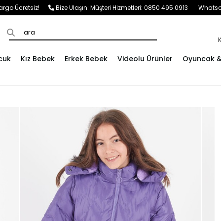
e Kargo Ücretsiz!
Bize Ulaşın:
Müşteri Hizmetleri: 0850 495 0913
Whatsap
cuk
Kız Bebek
Erkek Bebek
Videolu Ürünler
Oyuncak & 