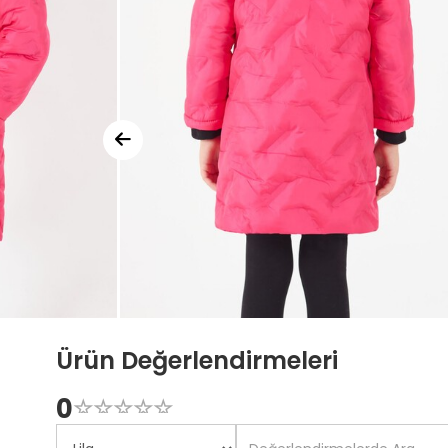
Ürün Değerlendirmeleri
0
☆
★
☆
★
☆
★
☆
★
☆
★