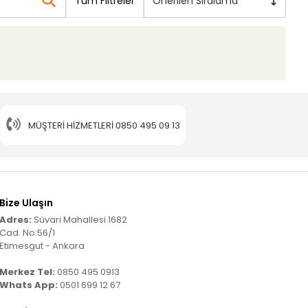
Tüm Filtreler
Önerilen Sıralama
MÜŞTERI HIZMETLERI
0850 495 09 13
Bize Ulaşın
Adres:
Süvari Mahallesi 1682
Cad. No:56/1
Etimesgut - Ankara
Merkez Tel:
0850 495 0913
Whats App:
0501 699 12 67