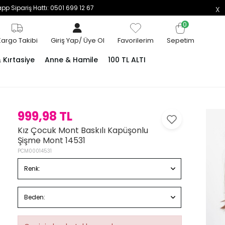
p Sipariş Hattı: 0501 699 12 67
0
Kargo Takibi
Giriş Yap
/
Üye Ol
Favorilerim
Sepetim
Kırtasiye
Anne & Hamile
100 TL ALTI
999,98 TL
Kız Çocuk Mont Baskılı Kapüşonlu
Şişme Mont 14531
PCM00014531
Renk:
Beden: