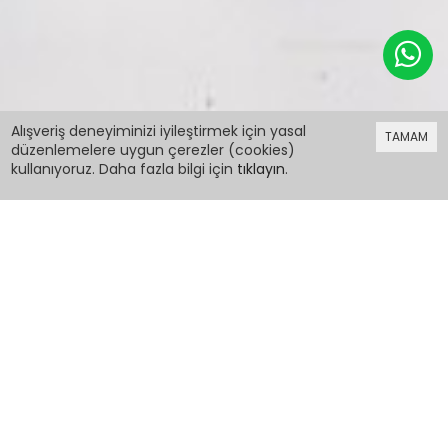
249,98 TL
Alışveriş deneyiminizi iyileştirmek için yasal
TAMAM
düzenlemelere uygun çerezler (cookies)
kullanıyoruz. Daha fazla bilgi için
tıklayın
.
249,98 TL
Kız Çocuk Batik Baskı Kapşonlu Takım 10-15 Yaş
13872
PCM00013872
Renk:
Beden: