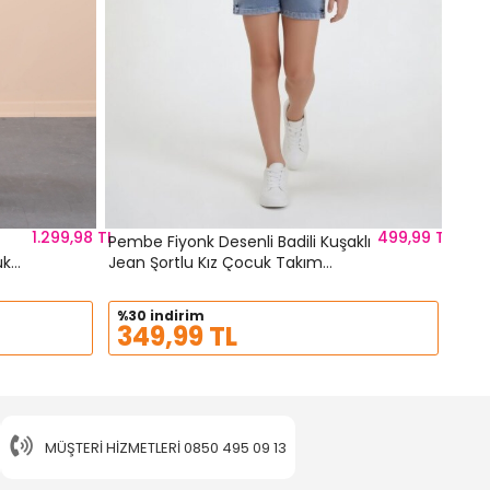
1.299,98 TL
499,99 TL
Pembe Fiyonk Desenli Badili Kuşaklı
uk
Jean Şortlu Kız Çocuk Takım
24093
%30 indirim
349,99 TL
MÜŞTERI HIZMETLERI
0850 495 09 13