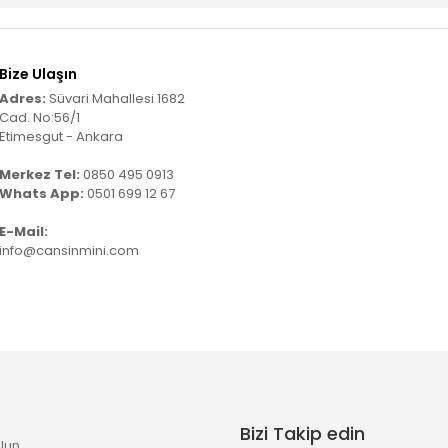
Bize Ulaşın
Adres:
Süvari Mahallesi 1682
Cad. No:56/1
Etimesgut - Ankara
Merkez Tel:
0850 495 0913
Whats App:
0501 699 12 67
E-Mail:
info@cansinmini.com
Bizi Takip edin
lun