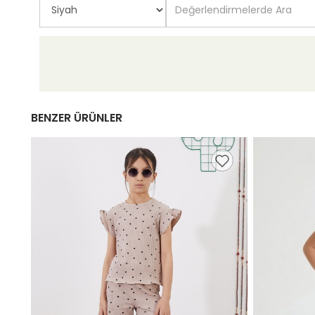
BENZER ÜRÜNLER
,98 TL