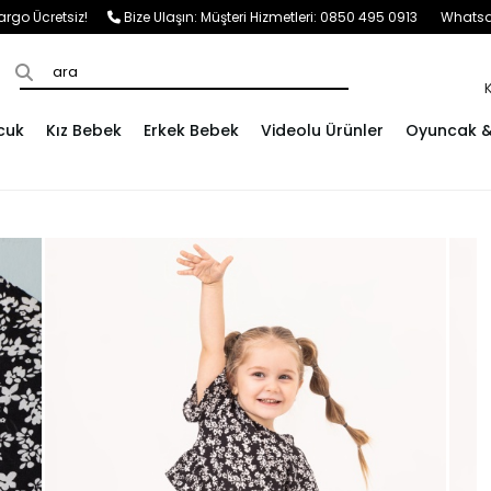
e Kargo Ücretsiz!
Bize Ulaşın:
Müşteri Hizmetleri: 0850 495 0913
Whatsap
cuk
Kız Bebek
Erkek Bebek
Videolu Ürünler
Oyuncak & 