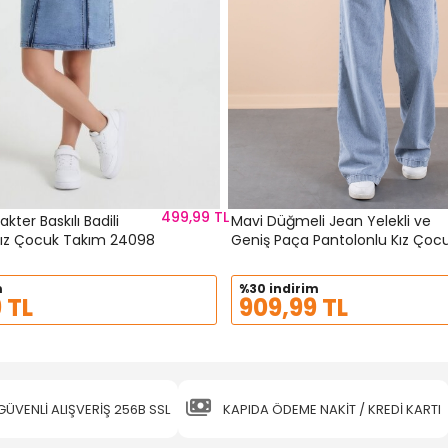
499,99 TL
akter Baskılı Badili
Mavi Düğmeli Jean Yelekli ve
 Kız Çocuk Takım 24098
Geniş Paça Pantolonlu Kız Çoc
2li Takım 20636
m
%30 indirim
 TL
909,99 TL
GÜVENLİ ALIŞVERİŞ 256B SSL
KAPIDA ÖDEME NAKİT / KREDİ KARTI