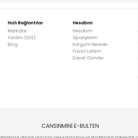
Hızlı Bağlantılar
Hesabım
Markalar
Hesabım
Yardım (SSS)
Siparişlerim
Blog
Kargom Nerede
Favori Listem
Davet Gönder
CANSINMİNİ E-BULTEN
ültenimize abone olup tüm yeni kampanya ve fırsatlardan haberdar o