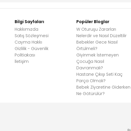
Bilgi Sayfaları
Popüler Bloglar
Hakkımızda
W Oturuşu Zararları
Satış Sözleşmesi
Nelerdir ve Nasıl Düzeltilir
Cayma Hakkı
Bebekler Gece Nasıl
Gizlilik - Güvenlik
Örtülmeli?
Politiakası
Giyinmek İstemeyen
İletişim
Çocuğa Nasıl
Davranmalı?
Hastane Çıkışı Seti Kaç
Parça Olmalı?
Bebek Ziyaretine Giderken
Ne Götürülür?
B