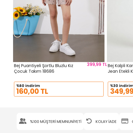
399,99 TL
Bej Puantiyeli Şortlu Bluzlu Kız
Bej Kalpli Kar
Çocuk Takım 18686
Jean Etekli
%60 indirim
%30 indiri
160,00 TL
349,99
%100 MÜŞTERİ MEMNUNİYETİ
KOLAY İADE