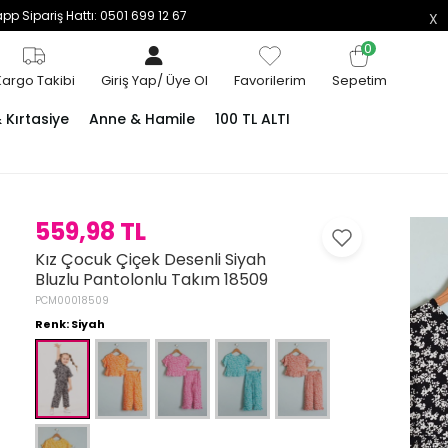
p Sipariş Hattı: 0501 699 12 67
0
Kargo Takibi
Giriş Yap
/
Üye Ol
Favorilerim
Sepetim
Kırtasiye
Anne & Hamile
100 TL ALTI
559,98 TL
Kız Çocuk Çiçek Desenli Siyah
Bluzlu Pantolonlu Takım 18509
PCM00018509
Renk: Siyah