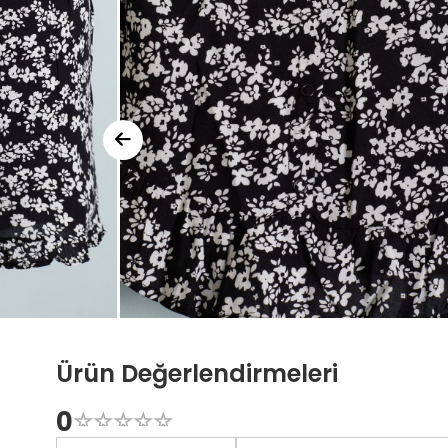
Ürün Değerlendirmeleri
0
☆
★
☆
★
☆
★
☆
★
☆
★