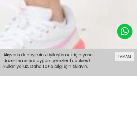
299,98 TL
Alışveriş deneyiminizi iyileştirmek için yasal
TAMAM
düzenlemelere uygun çerezler (cookies)
kullanıyoruz. Daha fazla bilgi için
tıklayın
.
299,98 TL
Kız Çocuk Cool Kapşonlu Yazlık Takım 10-15 Yaş
13948
PCM00013948
Renk:
Beden: