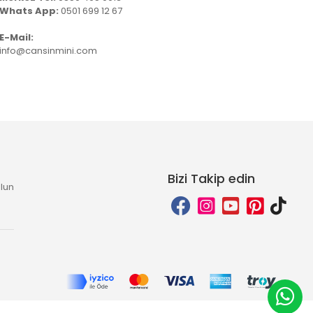
Whats App:
0501 699 12 67
E-Mail:
info@cansinmini.com
Bizi Takip edin
lun