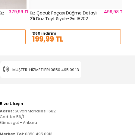
379,99 TL
499,98 TL
Kız
Kız Çocuk Paçası Düğme Detaylı
2'li Düz Tayt Siyah-Gri 18202
%60 indirim
199,99 TL
MÜŞTERI HIZMETLERI
0850 495 09 13
Bize Ulaşın
Adres:
Süvari Mahallesi 1682
Cad. No:56/1
Etimesgut - Ankara
Merkez Tel:
0850 495 0913