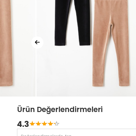
Ürün Değerlendirmeleri
4.3
☆
★
☆
★
☆
★
☆
★
☆
★