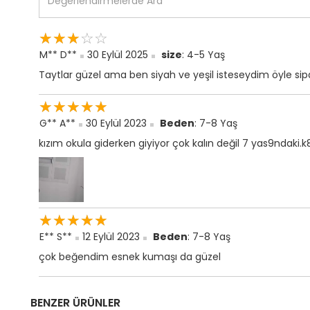
☆
★
☆
★
☆
★
☆
★
☆
★
M** D**
30 Eylül 2025
size
: 4-5 Yaş
Taytlar güzel ama ben siyah ve yeşil isteseydim öyle sip
☆
★
☆
★
☆
★
☆
★
☆
★
G** A**
30 Eylül 2023
Beden
: 7-8 Yaş
kızım okula giderken giyiyor çok kalın değil 7 yas9ndaki.k
☆
★
☆
★
☆
★
☆
★
☆
★
E** S**
12 Eylül 2023
Beden
: 7-8 Yaş
çok beğendim esnek kumaşı da güzel
BENZER ÜRÜNLER