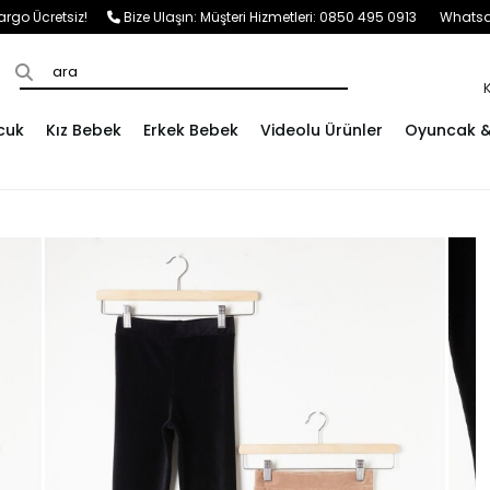
e Kargo Ücretsiz!
Bize Ulaşın:
Müşteri Hizmetleri: 0850 495 0913
Whatsap
cuk
Kız Bebek
Erkek Bebek
Videolu Ürünler
Oyuncak & 