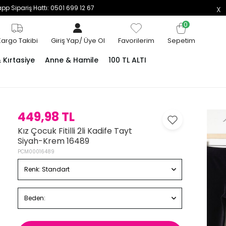
p Sipariş Hattı: 0501 699 12 67
0
Kargo Takibi
Giriş Yap
/
Üye Ol
Favorilerim
Sepetim
Kırtasiye
Anne & Hamile
100 TL ALTI
449,98 TL
Kız Çocuk Fitilli 2li Kadife Tayt
Siyah-Krem 16489
PCM00016489
Renk:
Standart
Beden: