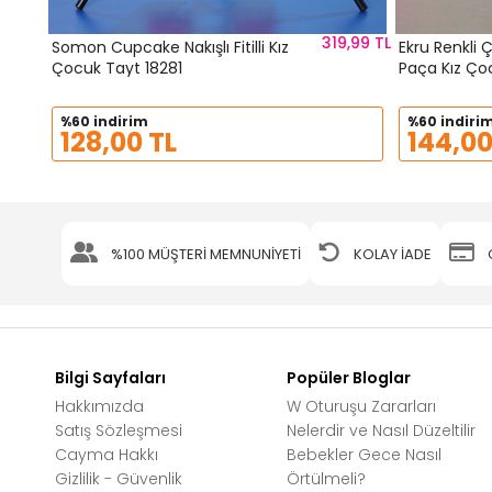
319,99 TL
Somon Cupcake Nakışlı Fitilli Kız
Ekru Renkli Ç
Çocuk Tayt 18281
Paça Kız Ço
%60 indirim
%60 indiri
128,00 TL
144,00
%100 MÜŞTERİ MEMNUNİYETİ
KOLAY İADE
Bilgi Sayfaları
Popüler Bloglar
Hakkımızda
W Oturuşu Zararları
Satış Sözleşmesi
Nelerdir ve Nasıl Düzeltilir
Cayma Hakkı
Bebekler Gece Nasıl
Gizlilik - Güvenlik
Örtülmeli?