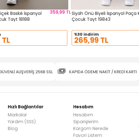
359,99 TL
içek Baskılı İspanyol
Siyah Önü Biyeli İspanyol Paça 
cuk Tayt 18188
Çocuk Tayt 19843
m
%30 indirim
 TL
265,99 TL
GÜVENLİ ALIŞVERİŞ 256B SSL
KAPIDA ÖDEME NAKİT / KREDİ KARTI
Hızlı Bağlantılar
Hesabım
Markalar
Hesabım
Yardım (SSS)
Siparişlerim
Blog
Kargom Nerede
Favori Listem