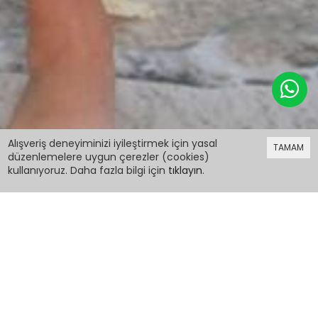
279,98 TL
Alışveriş deneyiminizi iyileştirmek için yasal
TAMAM
düzenlemelere uygun çerezler (cookies)
kullanıyoruz. Daha fazla bilgi için
tıklayın
.
279,98 TL
Kız Çocuk Kareli Mayo Takımı 14473
PCM00014473
Renk:
Kırmızı
Beden: