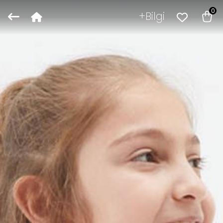
0
Bilgi