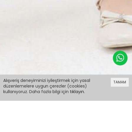
399,98 TL
Alışveriş deneyiminizi iyileştirmek için yasal
TAMAM
düzenlemelere uygun çerezler (cookies)
kullanıyoruz. Daha fazla bilgi için
tıklayın
.
399,98 TL
Kız Çocuk Kiremit Dantel Süslemeli Çantalı
Piliseli Elbise 15168
PCM00015168