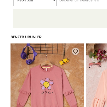
BENZER ÜRÜNLER
9,98 TL