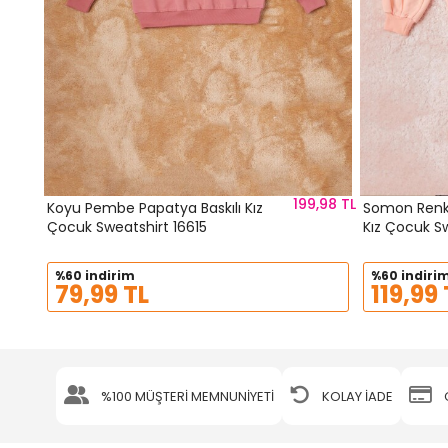
199,98 TL
Koyu Pembe Papatya Baskılı Kız
Somon Renkli
Çocuk Sweatshirt 16615
Kız Çocuk S
%60 indirim
%60 indiri
79,99 TL
119,99 
%100 MÜŞTERİ MEMNUNİYETİ
KOLAY İADE