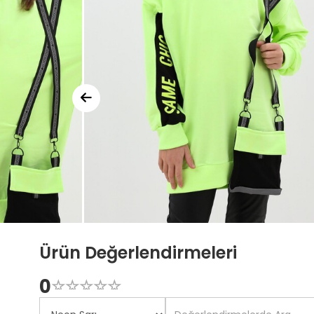
Ürün Değerlendirmeleri
0
☆
★
☆
★
☆
★
☆
★
☆
★