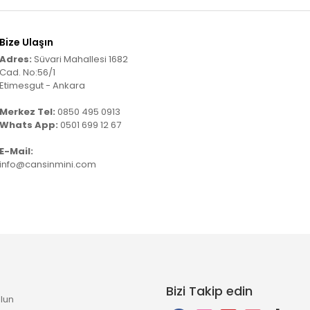
Bize Ulaşın
Adres:
Süvari Mahallesi 1682
Cad. No:56/1
Etimesgut - Ankara
Merkez Tel:
0850 495 0913
Whats App:
0501 699 12 67
E-Mail:
info@cansinmini.com
Bizi Takip edin
lun