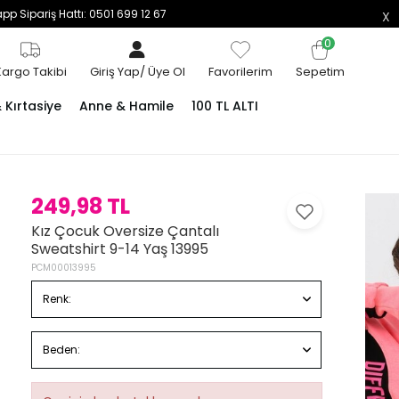
p Sipariş Hattı: 0501 699 12 67
0
Kargo Takibi
Giriş Yap
/
Üye Ol
Favorilerim
Sepetim
Kırtasiye
Anne & Hamile
100 TL ALTI
249,98 TL
Kız Çocuk Oversize Çantalı
Sweatshirt 9-14 Yaş 13995
PCM00013995
Renk:
Beden: