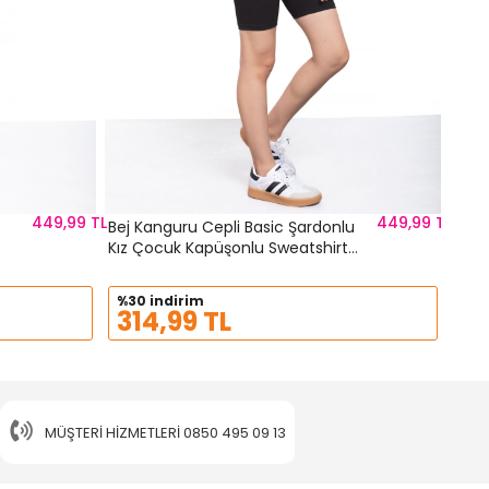
449,99 TL
449,99 TL
Bej Kanguru Cepli Basic Şardonlu
Kız Çocuk Kapüşonlu Sweatshirt
21209
%30 indirim
314,99 TL
MÜŞTERI HIZMETLERI
0850 495 09 13