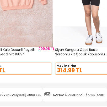
299,98 TL
 Kalp Desenli Payetli
Siyah Kanguru Cepli Basic
weatshirt 16694
Şardonlu Kız Çocuk Kapüşonlu
Sweatshirt 21207
m
%30 indirim
TL
314,99 TL
GÜVENLİ ALIŞVERİŞ 256B SSL
KAPIDA ÖDEME NAKİT / KREDİ KARTI