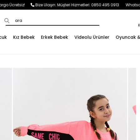
e Kargo Ücretsiz!
Bize Ulaşın:
Müşteri Hizmetleri: 0850 495 0913
Whatsap
cuk
Kız Bebek
Erkek Bebek
Videolu Ürünler
Oyuncak & 