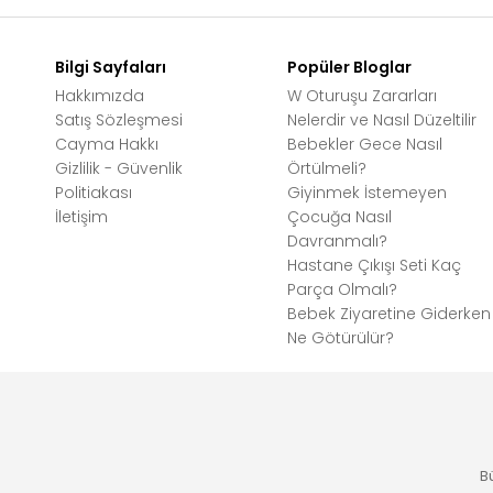
Bilgi Sayfaları
Popüler Bloglar
Hakkımızda
W Oturuşu Zararları
Satış Sözleşmesi
Nelerdir ve Nasıl Düzeltilir
Cayma Hakkı
Bebekler Gece Nasıl
Gizlilik - Güvenlik
Örtülmeli?
Politiakası
Giyinmek İstemeyen
İletişim
Çocuğa Nasıl
Davranmalı?
Hastane Çıkışı Seti Kaç
Parça Olmalı?
Bebek Ziyaretine Giderken
Ne Götürülür?
B