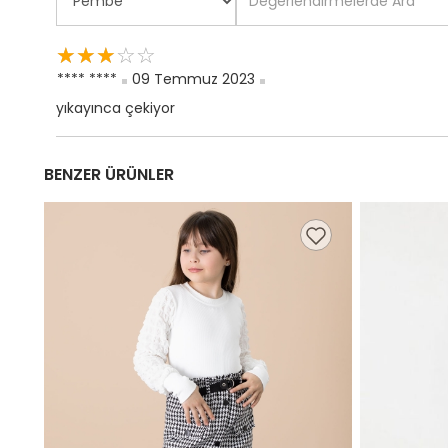
☆
★
☆
★
☆
★
☆
★
☆
★
**** ****
09 Temmuz 2023
yıkayınca çekiyor
BENZER ÜRÜNLER
,98 TL