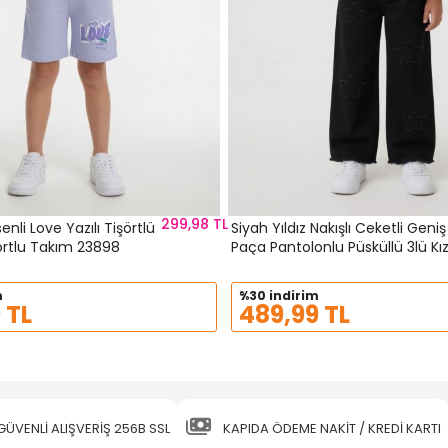
299,98 TL
senli Love Yazılı Tişörtlü
Siyah Yıldız Nakışlı Ceketli Geniş
ortlu Takım 23898
Paça Pantolonlu Püsküllü 3lü Kı
Takım 24132
m
%30 indirim
 TL
489,99 TL
GÜVENLİ ALIŞVERİŞ 256B SSL
KAPIDA ÖDEME NAKİT / KREDİ KARTI