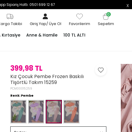
p Sipariş Hattı: 0501 699 12 67
0
Kargo Takibi
Giriş Yap
/
Üye Ol
Favorilerim
Sepetim
Kırtasiye
Anne & Hamile
100 TL ALTI
399,98 TL
Kız Çocuk Pembe Frozen Baskılı
Tişörtlü Takım 15259
PCM00015259
Renk: Pembe