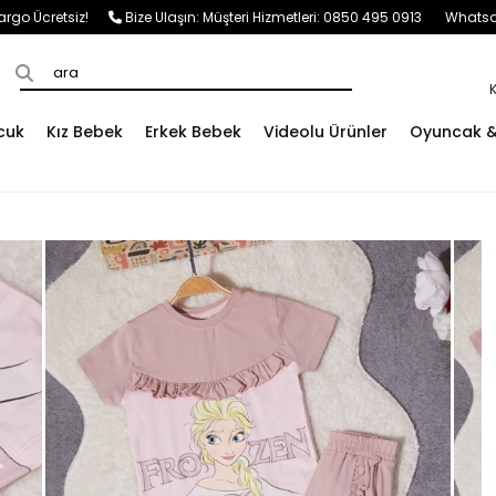
e Kargo Ücretsiz!
Bize Ulaşın:
Müşteri Hizmetleri: 0850 495 0913
Whatsap
cuk
Kız Bebek
Erkek Bebek
Videolu Ürünler
Oyuncak & 