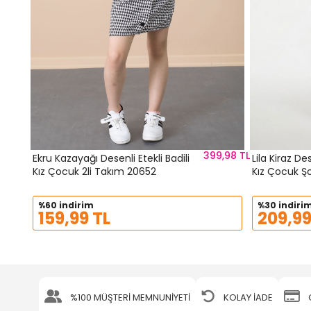
399,98 TL
Ekru Kazayağı Desenli Etekli Badili
Lila Kiraz De
Kız Çocuk 2li Takım 20652
Kız Çocuk Ş
%60 indirim
%30 indiri
159,99 TL
209,99
%100 MÜŞTERİ MEMNUNİYETİ
KOLAY İADE