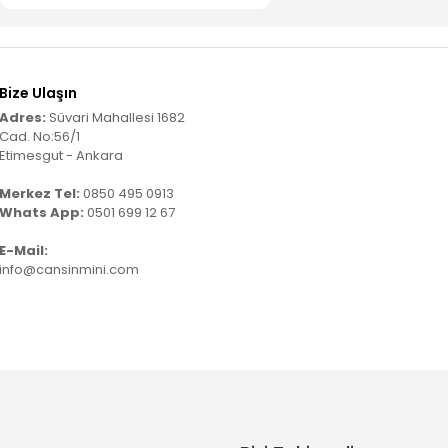
Bize Ulaşın
Adres:
Süvari Mahallesi 1682
Cad. No:56/1
Etimesgut - Ankara
Merkez Tel:
0850 495 0913
Whats App:
0501 699 12 67
E-Mail:
info@cansinmini.com