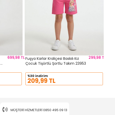
699,98 TL
299,98 TL
Fuşya Karlar Kraliçesi Baskılı Kız
z
Çocuk Tişörtlü Şortlu Takım 23953
%30 indirim
209,99 TL
MÜŞTERI HIZMETLERI
0850 495 09 13