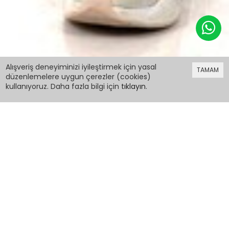
199,98 TL
Alışveriş deneyiminizi iyileştirmek için yasal
TAMAM
düzenlemelere uygun çerezler (cookies)
kullanıyoruz. Daha fazla bilgi için
tıklayın
.
199,98 TL
Kız Çocuk Queen Baskılı Kapşonlu Elbise 10-15
Yaş 13877
PCM00013877
Renk:
Beden: