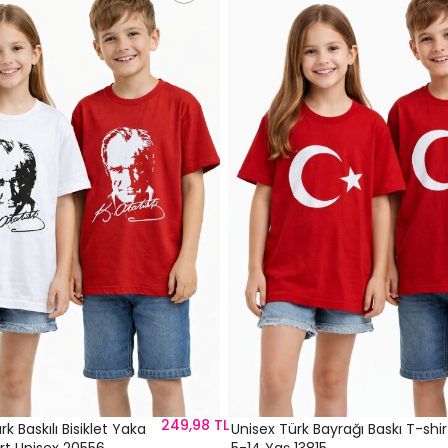
249,98 TL
rk Baskılı Bisiklet Yaka
Unisex Türk Bayrağı Baskı T-shir