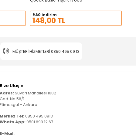
Çocuk Basic Tişört 17800
%60 indirim
148,00 TL
MÜŞTERI HIZMETLERI
0850 495 09 13
Bize Ulaşın
Adres:
Süvari Mahallesi 1682
Cad. No:56/1
Etimesgut - Ankara
Merkez Tel:
0850 495 0913
Whats App:
0501 699 12 67
E-Mail: