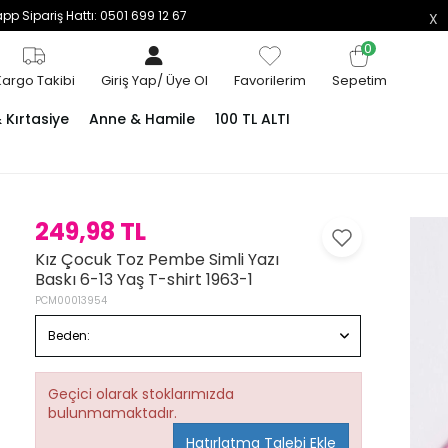
p Sipariş Hattı: 0501 699 12 67
0
Kargo Takibi
Giriş Yap
/
Üye Ol
Favorilerim
Sepetim
Kırtasiye
Anne & Hamile
100 TL ALTI
249,98 TL
Kız Çocuk Toz Pembe Simli Yazı
Baskı 6-13 Yaş T-shirt 1963-1
PCM00013954
Beden:
Geçici olarak stoklarımızda
bulunmamaktadır.
Hatırlatma Talebi Ekle