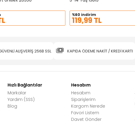
rt Unisex 20556
5-14 Yaş 13815
m
%60 indirim
TL
119,99 TL
GÜVENLİ ALIŞVERİŞ 256B SSL
KAPIDA ÖDEME NAKİT / KREDİ KARTI
Hızlı Bağlantılar
Hesabım
Markalar
Hesabım
Yardım (SSS)
Siparişlerim
Blog
Kargom Nerede
Favori Listem
Davet Gönder