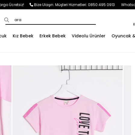
e Kargo Ücretsiz!
Bize Ulaşın:
Müşteri Hizmetleri: 0850 495 0913
Whatsap
cuk
Kız Bebek
Erkek Bebek
Videolu Ürünler
Oyuncak & 