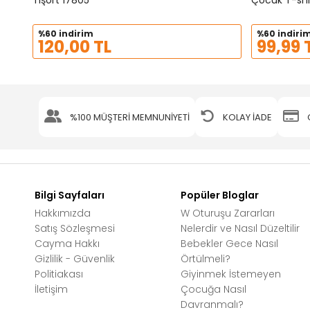
Tişört 17805
Çocuk T-shi
%60 indirim
%60 indiri
120,00 TL
99,99 
%100 MÜŞTERİ MEMNUNİYETİ
KOLAY İADE
Bilgi Sayfaları
Popüler Bloglar
Hakkımızda
W Oturuşu Zararları
Satış Sözleşmesi
Nelerdir ve Nasıl Düzeltilir
Cayma Hakkı
Bebekler Gece Nasıl
Gizlilik - Güvenlik
Örtülmeli?
Politiakası
Giyinmek İstemeyen
İletişim
Çocuğa Nasıl
Davranmalı?