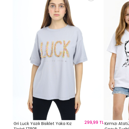
,99 TL
299,99 TL
Gri Luck Yazılı Bisiklet Yaka Kız
Kırmızı Atatü