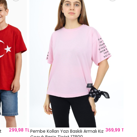
Fuşy
Tişö
%60
59
299,98 TL
369,99 TL
t
Pembe Kolları Yazı Baskılı Armalı Kız