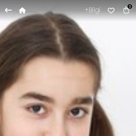
0
Bilgi