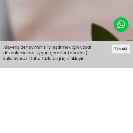
179,98 TL
Alışveriş deneyiminizi iyileştirmek için yasal
TAMAM
düzenlemelere uygun çerezler (cookies)
kullanıyoruz. Daha fazla bilgi için
tıklayın
.
179,98 TL
Lacivert Ayıcık Detaylı Ponponlu Çocuk Bere
17223
PCM00017223
Renk: Lacivert