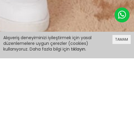
699,98 TL
Alışveriş deneyiminizi iyileştirmek için yasal
TAMAM
düzenlemelere uygun çerezler (cookies)
kullanıyoruz. Daha fazla bilgi için
tıklayın
.
699,98 TL
Lacivert Kabartmalı Yazılı Şeritli Kız Çocuk
Eşofman Takımı 17389
PCM00017389
Renk:
Lacivert
Beden: