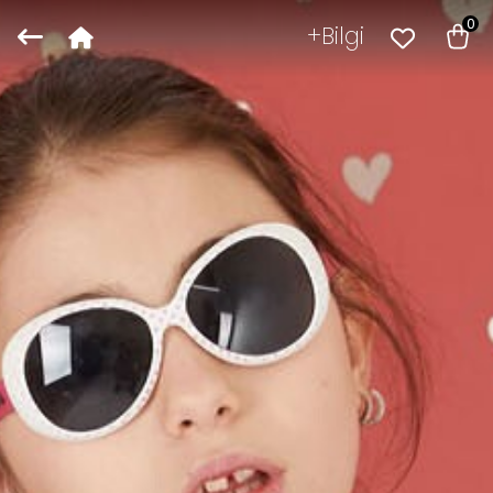
0
Bilgi