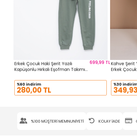
699,99 TL
Erkek Çocuk Haki Şerit Yazılı
Kahve Şerit 
Kapüşonlu Hırkalı Eşofman Takımı
Erkek Çocuk
18770
19607
%60 indirim
%30 indiri
280,00 TL
349,93
%100 MÜŞTERİ MEMNUNİYETİ
KOLAY İADE