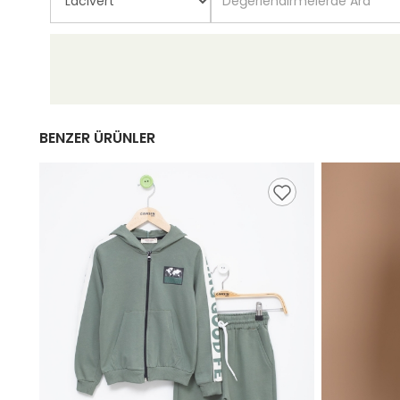
BENZER ÜRÜNLER
99,98 TL