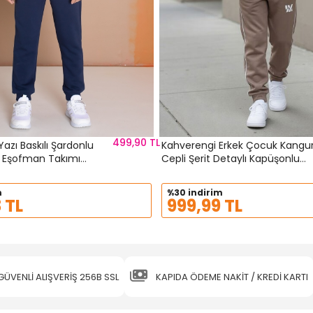
499,90 TL
Yazı Baskılı Şardonlu
Kahverengi Erkek Çocuk Kangu
 Eşofman Takımı
Cepli Şerit Detaylı Kapüşonlu
Eşofman Takımı 24617
m
%30 indirim
 TL
999,99 TL
GÜVENLİ ALIŞVERİŞ 256B SSL
KAPIDA ÖDEME NAKİT / KREDİ KARTI