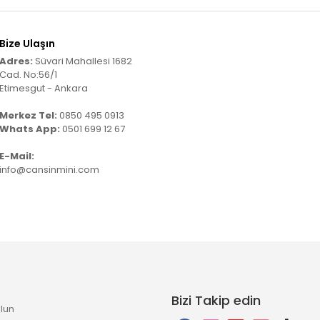
Bize Ulaşın
Adres:
Süvari Mahallesi 1682
Cad. No:56/1
Etimesgut - Ankara
Merkez Tel:
0850 495 0913
Whats App:
0501 699 12 67
E-Mail:
info@cansinmini.com
Bizi Takip edin
lun