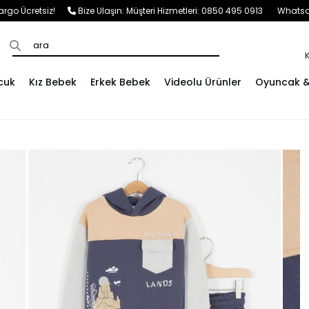
e Kargo Ücretsiz!
Bize Ulaşın:
Müşteri Hizmetleri: 0850 495 0913
Whatsap
cuk
Kız Bebek
Erkek Bebek
Videolu Ürünler
Oyuncak & 