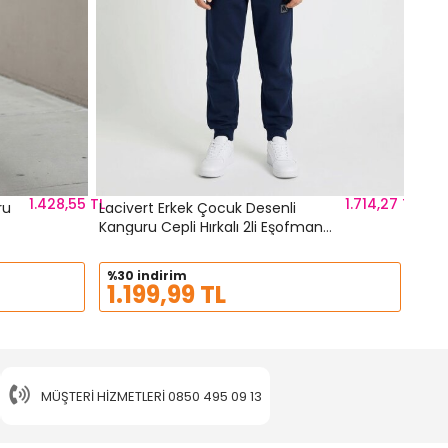
1.428,55 TL
1.714,27 TL
ru
Lacivert Erkek Çocuk Desenli
Kanguru Cepli Hırkalı 2li Eşofman
Takımı 24698
%30 indirim
1.199,99 TL
MÜŞTERI HIZMETLERI
0850 495 09 13