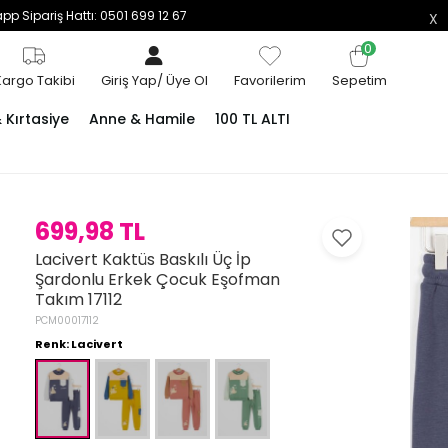
p Sipariş Hattı: 0501 699 12 67
0
Kargo Takibi
Giriş Yap
/
Üye Ol
Favorilerim
Sepetim
Kırtasiye
Anne & Hamile
100 TL ALTI
699,98 TL
Lacivert Kaktüs Baskılı Üç İp
Şardonlu Erkek Çocuk Eşofman
Takım 17112
PCM00017112
Renk: Lacivert