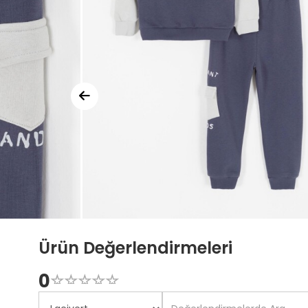
Ürün Değerlendirmeleri
0
☆
★
☆
★
☆
★
☆
★
☆
★