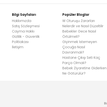
Bilgi Sayfaları
Popüler Bloglar
Hakkımızda
W Oturuşu Zararları
Satış Sözleşmesi
Nelerdir ve Nasıl Düzeltilir
Cayma Hakkı
Bebekler Gece Nasıl
Gizlilik - Güvenlik
Örtülmeli?
Politiakası
Giyinmek İstemeyen
İletişim
Çocuğa Nasıl
Davranmalı?
Hastane Çıkışı Seti Kaç
Parça Olmalı?
Bebek Ziyaretine Giderken
Ne Götürülür?
B