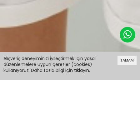
349,98 TL
Alışveriş deneyiminizi iyileştirmek için yasal
TAMAM
düzenlemelere uygun çerezler (cookies)
kullanıyoruz. Daha fazla bilgi için
tıklayın
.
349,98 TL
Lila Dantel Detaylı Bisiklet Yaka Kız Çocuk
Sweatshirt 18548
PCM00018548
Renk: Lila