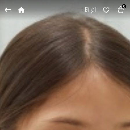
0
Bilgi