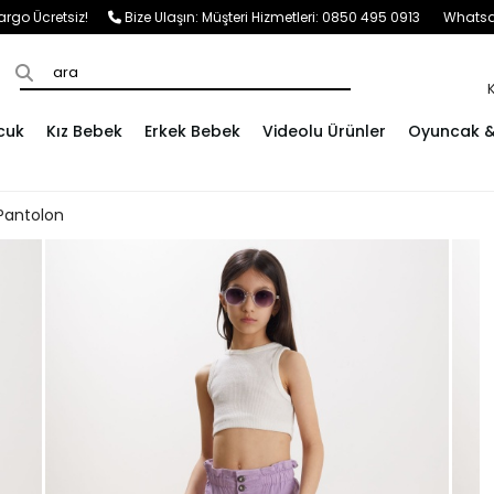
e Kargo Ücretsiz!
Bize Ulaşın:
Müşteri Hizmetleri: 0850 495 0913
Whatsap
cuk
Kız Bebek
Erkek Bebek
Videolu Ürünler
Oyuncak & 
Pantolon