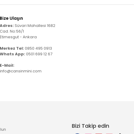
Bize Ulaşın
Adres:
Süvari Mahallesi 1682
Cad. No:56/1
Etimesgut - Ankara
Merkez Tel:
0850 495 0913
Whats App:
0501 699 12 67
E-Mail:
info@cansinmini.com
Bizi Takip edin
lun