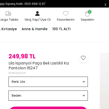
p Sipariş Hattı: 0501 699 12 67
0
Kargo Takibi
Giriş Yap
/
Üye Ol
Favorilerim
Sepetim
Kırtasiye
Anne & Hamile
100 TL ALTI
249,98 TL
Lila İspanyol Paça Beli Lastikli Kız
Pantolon 16247
PCM00016247
Renk:
Lila
Beden: