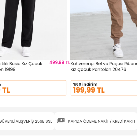
499,99 TL
stikli Basic Kız Çocuk
Kahverengi Bel ve Paçası Ribana
on 19199
Kız Çocuk Pantolon 20476
m
%60 indirim
 TL
199,99 TL
GÜVENLİ ALIŞVERİŞ 256B SSL
KAPIDA ÖDEME NAKİT / KREDİ KARTI