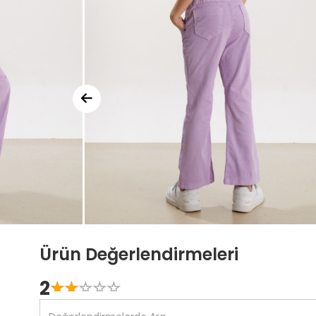
Ürün Değerlendirmeleri
2
☆
★
☆
★
☆
★
☆
★
☆
★