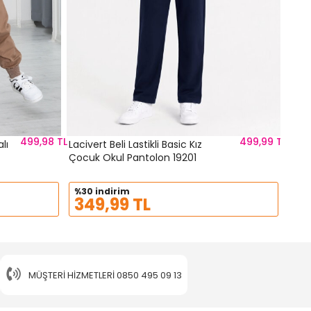
499,98 TL
499,99 TL
lı
Lacivert Beli Lastikli Basic Kız
Çocuk Okul Pantolon 19201
%30 indirim
349,99 TL
MÜŞTERI HIZMETLERI
0850 495 09 13