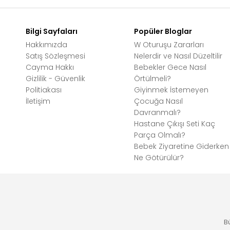
Bilgi Sayfaları
Popüler Bloglar
Hakkımızda
W Oturuşu Zararları
Satış Sözleşmesi
Nelerdir ve Nasıl Düzeltilir
Cayma Hakkı
Bebekler Gece Nasıl
Gizlilik - Güvenlik
Örtülmeli?
Politiakası
Giyinmek İstemeyen
İletişim
Çocuğa Nasıl
Davranmalı?
Hastane Çıkışı Seti Kaç
Parça Olmalı?
Bebek Ziyaretine Giderken
Ne Götürülür?
B