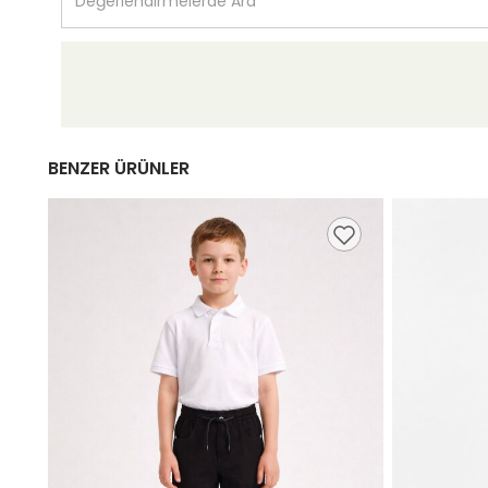
BENZER ÜRÜNLER
9,99 TL