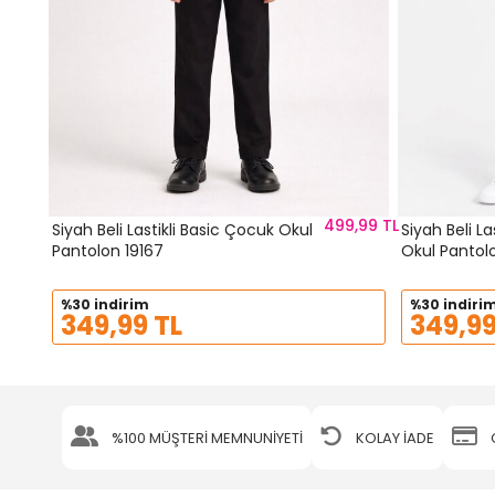
499,99 TL
Siyah Beli Lastikli Basic Çocuk Okul
Siyah Beli La
Pantolon 19167
Okul Pantol
%30 indirim
%30 indiri
349,99 TL
349,99
%100 MÜŞTERİ MEMNUNİYETİ
KOLAY İADE