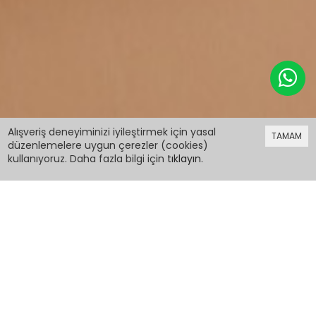
219,99 TL
Alışveriş deneyiminizi iyileştirmek için yasal
TAMAM
düzenlemelere uygun çerezler (cookies)
kullanıyoruz. Daha fazla bilgi için
tıklayın
.
219,99 TL
Lila İspanyol Paça Kalpli Kız Çocuk Fitilli Tayt
19144
PCM00019144
Renk: Lila