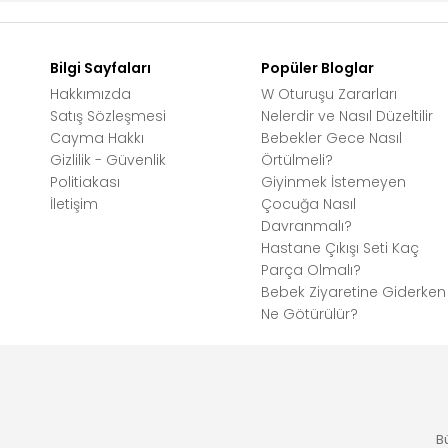
Bilgi Sayfaları
Popüler Bloglar
Hakkımızda
W Oturuşu Zararları
Satış Sözleşmesi
Nelerdir ve Nasıl Düzeltilir
Cayma Hakkı
Bebekler Gece Nasıl
Gizlilik - Güvenlik
Örtülmeli?
Politiakası
Giyinmek İstemeyen
İletişim
Çocuğa Nasıl
Davranmalı?
Hastane Çıkışı Seti Kaç
Parça Olmalı?
Bebek Ziyaretine Giderken
Ne Götürülür?
B