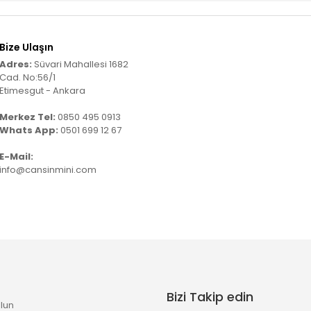
Bize Ulaşın
Adres:
Süvari Mahallesi 1682
Cad. No:56/1
Etimesgut - Ankara
Merkez Tel:
0850 495 0913
Whats App:
0501 699 12 67
E-Mail:
info@cansinmini.com
Bizi Takip edin
lun