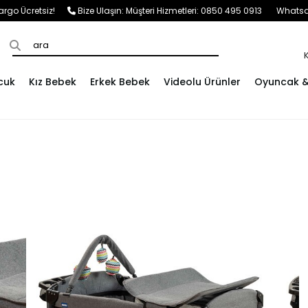
e Kargo Ücretsiz!
Bize Ulaşın:
Müşteri Hizmetleri: 0850 495 0913
Whatsap
cuk
Kız Bebek
Erkek Bebek
Videolu Ürünler
Oyuncak & 