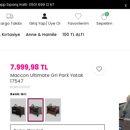
p Sipariş Hattı: 0501 699 12 67
0
Kargo Takibi
Giriş Yap
/
Üye Ol
Favorilerim
Sepetim
Kırtasiye
Anne & Hamile
100 TL ALTI
7.999,98 TL
Maccon Ultimate Gri Park Yatak
17547
PCM00017547
Renk: Gri