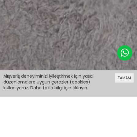
219,98 TL
Alışveriş deneyiminizi iyileştirmek için yasal
TAMAM
düzenlemelere uygun çerezler (cookies)
kullanıyoruz. Daha fazla bilgi için
tıklayın
.
219,98 TL
Mavi Aslan Kral Baskılı Erkek Çocuk Şortlu
Takım 15403
PCM00015403
Renk: Mavi