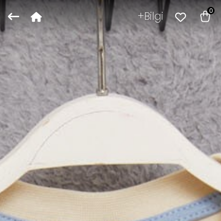
0
Bilgi