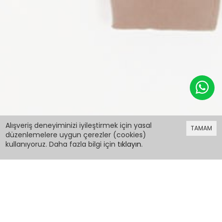
799,98 TL
Alışveriş deneyiminizi iyileştirmek için yasal
TAMAM
düzenlemelere uygun çerezler (cookies)
kullanıyoruz. Daha fazla bilgi için
tıklayın
.
799,98 TL
Mavi Just Baskılı Fermuarlı Yaka Erkek Çocuk
Şardonlu Eşofman Takımı 16961
PCM00016961